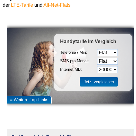
der
LTE-Tarife
und
All-Net-Flats
.
Handytarife
im Vergleich
Telefonie / Min:
SMS pro Monat:
Internet MB: