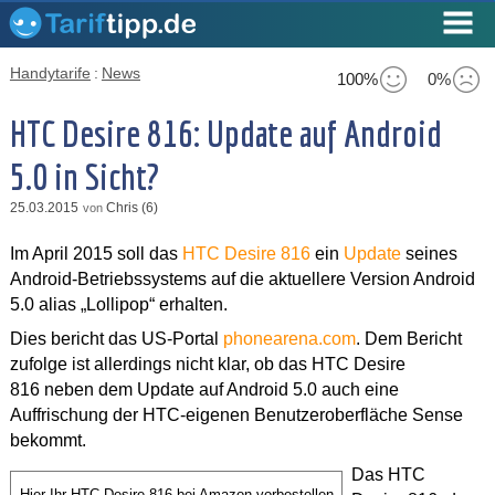
Handytarife
:
News
100%
0%
HTC Desire 816: Update auf Android
5.0 in Sicht?
25.03.2015
Chris (6)
von
Im April 2015 soll das
HTC Desire 816
ein
Update
seines
Android-Betriebssystems auf die aktuellere Version Android
5.0 alias „Lollipop“ erhalten.
Dies bericht das US-Portal
phonearena.com
. Dem Bericht
zufolge ist allerdings nicht klar, ob das HTC Desire
816 neben dem Update auf Android 5.0 auch eine
Auffrischung der HTC-eigenen Benutzeroberfläche Sense
bekommt.
Das HTC
Hier Ihr HTC Desire 816 bei Amazon vorbestellen