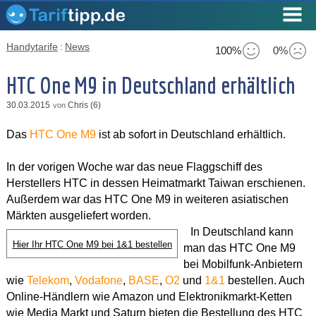
Handytarife
:
News
100%
0%
HTC One M9 in Deutschland erhältlich
30.03.2015
Chris (6)
von
Das
HTC One M9
ist ab sofort in Deutschland erhältlich.
In der vorigen Woche war das neue Flaggschiff des
Herstellers HTC in dessen Heimatmarkt Taiwan erschienen.
Außerdem war das HTC One M9 in weiteren asiatischen
Märkten ausgeliefert worden.
In Deutschland kann
Hier Ihr HTC One M9 bei 1&1 bestellen
man das HTC One M9
bei Mobilfunk-Anbietern
wie
Telekom
,
Vodafone
,
BASE
,
O2
und
1&1
bestellen. Auch
Online-Händlern wie Amazon und Elektronikmarkt-Ketten
wie Media Markt und Saturn bieten die Bestellung des HTC