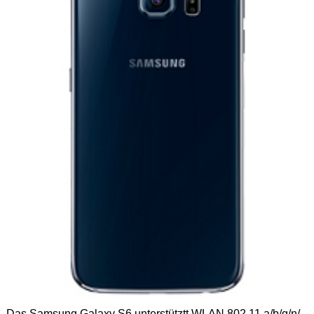
Das Samsung Galaxy S6 unterstütztt WLAN 802.11 a/b/g/n/,