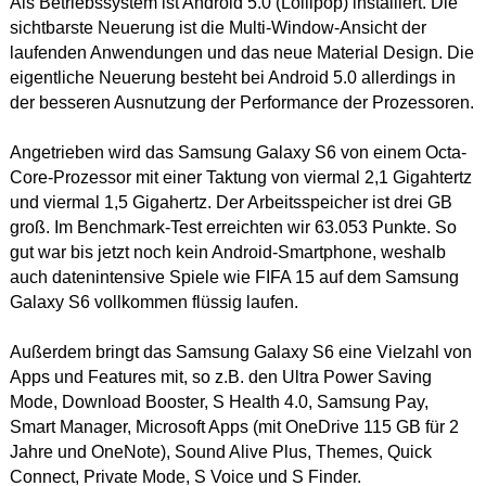
Als Betriebssystem ist Android 5.0 (Lollipop) installiert. Die
sichtbarste Neuerung ist die Multi-Window-Ansicht der
laufenden Anwendungen und das neue Material Design. Die
eigentliche Neuerung besteht bei Android 5.0 allerdings in
der besseren Ausnutzung der Performance der Prozessoren.
Angetrieben wird das Samsung Galaxy S6 von einem Octa-
Core-Prozessor mit einer Taktung von viermal 2,1 Gigahtertz
und viermal 1,5 Gigahertz. Der Arbeitsspeicher ist drei GB
groß. Im Benchmark-Test erreichten wir 63.053 Punkte. So
gut war bis jetzt noch kein Android-Smartphone, weshalb
auch datenintensive Spiele wie FIFA 15 auf dem Samsung
Galaxy S6 vollkommen flüssig laufen.
Außerdem bringt das Samsung Galaxy S6 eine Vielzahl von
Apps und Features mit, so z.B. den Ultra Power Saving
Mode, Download Booster, S Health 4.0, Samsung Pay,
Smart Manager, Microsoft Apps (mit OneDrive 115 GB für 2
Jahre und OneNote), Sound Alive Plus, Themes, Quick
Connect, Private Mode, S Voice und S Finder.