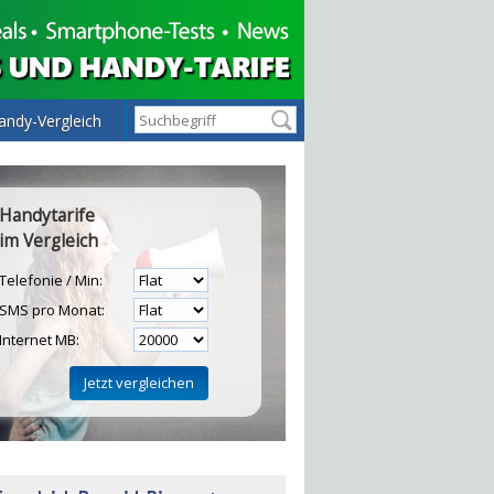
andy-Vergleich
Handytarife
im Vergleich
Telefonie / Min:
SMS pro Monat:
Internet MB:
H