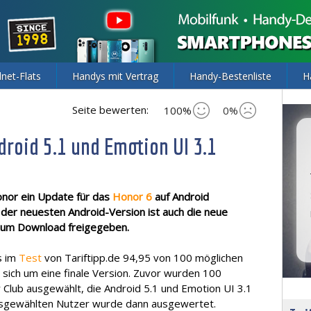
lnet-Flats
Handys mit Vertrag
Handy-Bestenliste
H
Seite bewerten:
100%
0%
droid 5.1 und Emotion UI 3.1
onor ein Update für das
Honor 6
auf Android
n der neuesten Android-Version ist auch die neue
zum Download freigegeben.
s im
Test
von Tariftipp.de 94,95 von 100 möglichen
 sich um eine finale Version. Zuvor wurden 100
Club ausgewählt, die Android 5.1 und Emotion UI 3.1
usgewählten Nutzer wurde dann ausgewertet.