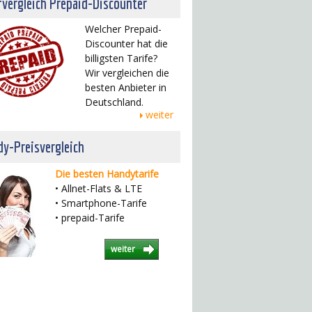
fvergleich Prepaid-Discounter
Welcher Prepaid-
Discounter hat die
billigsten Tarife?
Wir vergleichen die
besten Anbieter in
Deutschland.
weiter
y-Preisvergleich
Die besten Handytarife
• Allnet-Flats & LTE
• Smartphone-Tarife
• prepaid-Tarife
weiter