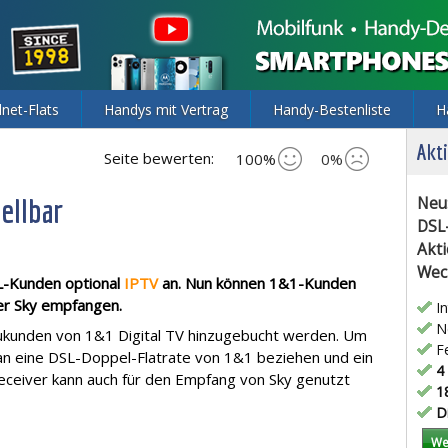
lnet-Flats
Handys mit Vertrag
Handy-Bestenliste
H
Akti
Seite bewerten:
100%
0%
ellbar
Neu
DSL
Akti
Wec
L-Kunden optional
IPTV
an. Nun können 1&1-Kunden
er Sky empfangen.
In
Ne
eukunden von 1&1 Digital TV hinzugebucht werden. Um
Fe
 eine DSL-Doppel-Flatrate von 1&1 beziehen und ein
4 
ceiver kann auch für den Empfang von Sky genutzt
18
Di
We