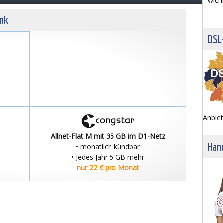
wich
unk
DSL
Anbiet
Allnet-Flat M mit 35 GB im D1-Netz
Hand
• monatlich kündbar
• Jedes Jahr 5 GB mehr
nur 22 € pro Monat