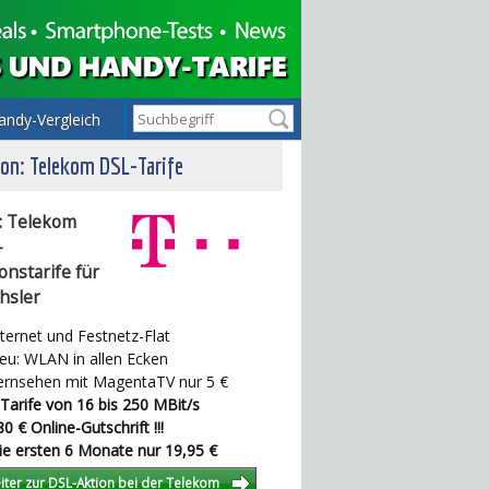
andy-Vergleich
on: Telekom DSL-Tarife
: Telekom
-
onstarife für
hsler
ternet und Festnetz-Flat
u: WLAN in allen Ecken
rnsehen mit MagentaTV nur 5 €
Tarife von 16 bis 250 MBit/s
0 € Online-Gutschrift !!!
e ersten 6 Monate nur 19,95 €
iter zur DSL-Aktion bei der Telekom