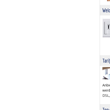
Welc
Tari
Anbi
werd
DSL,
Top