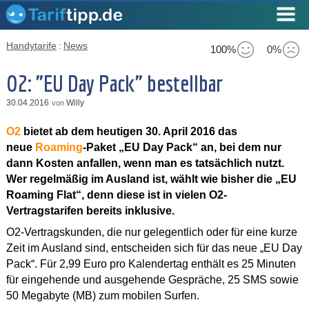
Handytarife
:
News
100%
0%
O2: "EU Day Pack" bestellbar
30.04.2016
Willy
von
O2
bietet ab dem heutigen 30. April 2016 das
neue
Roaming
-Paket „EU Day Pack“ an, bei dem nur
dann Kosten anfallen, wenn man es tatsächlich nutzt.
Wer regelmäßig im Ausland ist, wählt wie bisher die „EU
Roaming Flat“, denn diese ist in vielen O2-
Vertragstarifen bereits inklusive.
O2-Vertragskunden, die nur gelegentlich oder für eine kurze
Zeit im Ausland sind, entscheiden sich für das neue „EU Day
Pack“. Für 2,99 Euro pro Kalendertag enthält es 25 Minuten
für eingehende und ausgehende Gespräche, 25 SMS sowie
50 Megabyte (MB) zum mobilen Surfen.