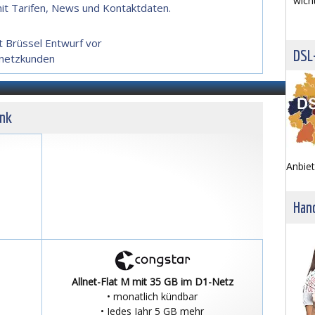
wich
it Tarifen, News und Kontaktdaten.
t Brüssel Entwurf vor
DSL
tnetzkunden
unk
Anbiet
Hand
Allnet-Flat M mit 35 GB im D1-Netz
• monatlich kündbar
• Jedes Jahr 5 GB mehr