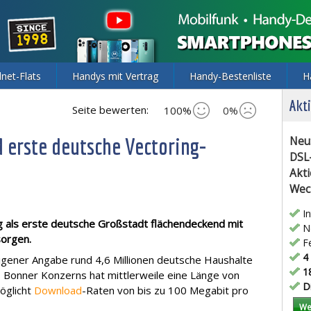
lnet-Flats
Handys mit Vertrag
Handy-Bestenliste
H
Akti
Seite bewerten:
100%
0%
 erste deutsche Vectoring-
Neu
DSL
Akti
Wec
In
als erste deutsche Großstadt flächendeckend mit
Ne
orgen.
Fe
4 
igener Angabe rund 4,6 Millionen deutsche Haushalte
18
s Bonner Konzerns hat mittlerweile eine Länge von
Di
öglicht
Download
-Raten von bis zu 100 Megabit pro
We