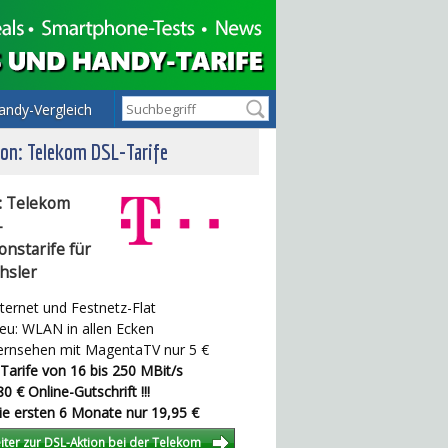
andy-Vergleich
on: Telekom DSL-Tarife
: Telekom
-
onstarife für
hsler
ternet und Festnetz-Flat
u: WLAN in allen Ecken
rnsehen mit MagentaTV nur 5 €
Tarife von 16 bis 250 MBit/s
0 € Online-Gutschrift !!!
e ersten 6 Monate nur 19,95 €
iter zur DSL-Aktion bei der Telekom