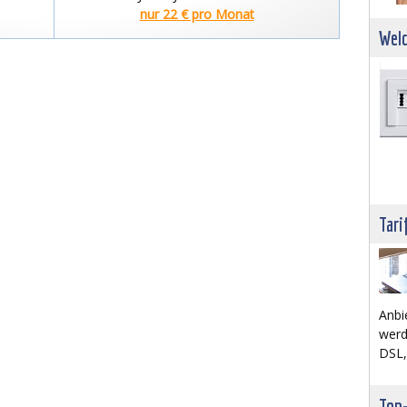
nur 22 € pro Monat
Welc
Tari
Anbi
werd
DSL,
Top