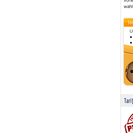
Vorw
wähl
Str
Ü
●
●
Tari