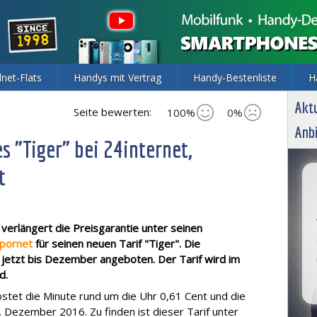
lnet-Flats
Handys mit Vertrag
Handy-Bestenliste
H
Aktu
Seite bewerten:
100%
0%
Anbi
s "Tiger" bei 24internet,
t
 verlängert die Preisgarantie unter seinen
pornet
für seinen neuen Tarif "Tiger". Die
d jetzt bis Dezember angeboten. Der Tarif wird im
d.
kostet die Minute rund um die Uhr 0,61 Cent und die
. Dezember 2016. Zu finden ist dieser Tarif unter