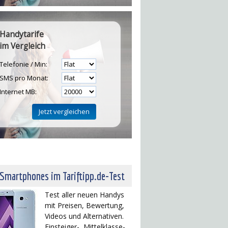
Handytarife
im Vergleich
Telefonie / Min:
SMS pro Monat:
Internet MB:
H
 Smartphones im Tariftipp.de-Test
Test aller neuen Handys
mit Preisen, Bewertung,
Videos und Alternativen.
Einsteiger-, Mittelklasse-