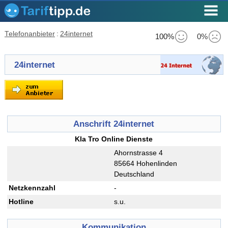
Telefonanbieter
:
24internet
100%
0%
24internet
Anschrift 24internet
Kla Tro Online Dienste
Ahornstrasse 4
85664 Hohenlinden
Deutschland
Netzkennzahl
-
Hotline
s.u.
Kommunikation