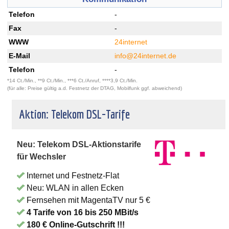
Telefon
-
Fax
-
WWW
24internet
E-Mail
info@24internet.de
Telefon
-
*14 Ct./Min., **9 Ct./Min., ***6 Ct./Anruf, ****3,9 Ct./Min.
(für alle: Preise gültig a.d. Festnetz der DTAG, Mobilfunk ggf. abweichend)
Aktion: Telekom DSL-Tarife
Neu: Telekom DSL-Aktionstarife
für Wechsler
Internet und Festnetz-Flat
Neu: WLAN in allen Ecken
Fernsehen mit MagentaTV nur 5 €
4 Tarife von 16 bis 250 MBit/s
180 € Online-Gutschrift !!!