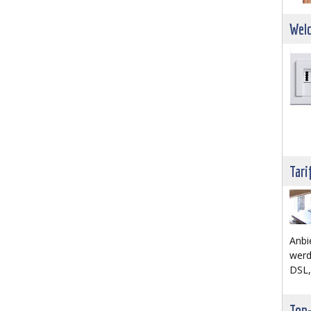
Welc
Tari
Anbi
werd
DSL,
Top