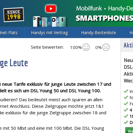
lnet-Flats
Handys mit Vertrag
Handy-Bestenliste
H
Akti
Seite bewerten:
100%
0%
nge Leute
Neu
DSL
Akti
Wec
 neue Tarife exklusiv für junge Leute zwischen 17 und
ndelt es sich um DSL Young 50 und DSL Young 100.
In
Ne
tudieren? Das bedeutet meist auch sparen an allen
Fe
rnet Anschluss. Diese Zielgruppe möchte jetzt 1&1
4 
ie exklusiv für die junge Zielgruppe zwischen 18 und
18
Di
e mit 50 Mbit und eine mit 100 Mbit. Die DSL Young
We