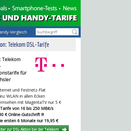
andy-Vergleich
on: Telekom DSL-Tarife
: Telekom
-
onstarife für
hsler
ternet und Festnetz-Flat
u: WLAN in allen Ecken
rnsehen mit MagentaTV nur 5 €
Tarife von 16 bis 250 MBit/s
0 € Online-Gutschrift !!!
e ersten 6 Monate nur 19,95 €
iter zur DSL-Aktion bei der Telekom