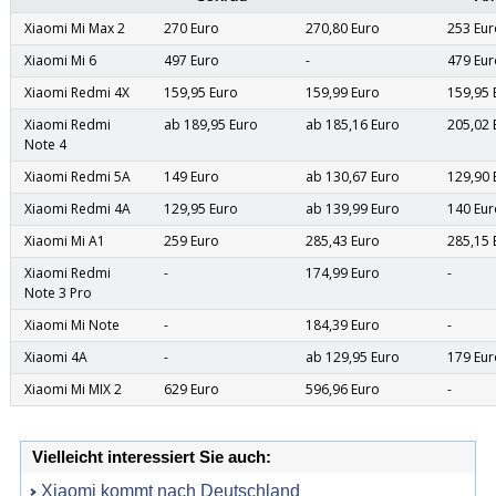
Xiaomi Mi Max 2
270 Euro
270,80 Euro
253 Eur
Xiaomi Mi 6
497 Euro
-
479 Eur
Xiaomi Redmi 4X
159,95 Euro
159,99 Euro
159,95 
Xiaomi Redmi
ab 189,95 Euro
ab 185,16 Euro
205,02 
Note 4
Xiaomi Redmi 5A
149 Euro
ab 130,67 Euro
129,90 
Xiaomi Redmi 4A
129,95 Euro
ab 139,99 Euro
140 Eur
Xiaomi Mi A1
259 Euro
285,43 Euro
285,15 
Xiaomi Redmi
-
174,99 Euro
-
Note 3 Pro
Xiaomi Mi Note
-
184,39 Euro
-
Xiaomi 4A
-
ab 129,95 Euro
179 Eur
Xiaomi Mi MIX 2
629 Euro
596,96 Euro
-
Vielleicht interessiert Sie auch:
Xiaomi kommt nach Deutschland