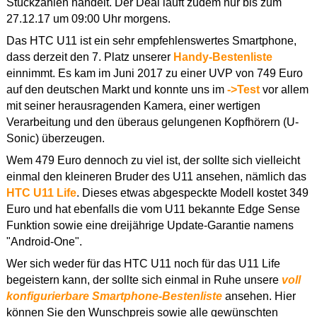
Stückzahlen handelt. Der Deal läuft zudem nur bis zum
27.12.17 um 09:00 Uhr morgens.
Das HTC U11 ist ein sehr empfehlenswertes Smartphone,
dass derzeit den 7. Platz unserer
Handy-Bestenliste
einnimmt. Es kam im Juni 2017 zu einer UVP von 749 Euro
auf den deutschen Markt und konnte uns im
->Test
vor allem
mit seiner herausragenden Kamera, einer wertigen
Verarbeitung und den überaus gelungenen Kopfhörern (U-
Sonic) überzeugen.
Wem 479 Euro dennoch zu viel ist, der sollte sich vielleicht
einmal den kleineren Bruder des U11 ansehen, nämlich das
HTC U11 Life
. Dieses etwas abgespeckte Modell kostet 349
Euro und hat ebenfalls die vom U11 bekannte Edge Sense
Funktion sowie eine dreijährige Update-Garantie namens
"Android-One".
Wer sich weder für das HTC U11 noch für das U11 Life
begeistern kann, der sollte sich einmal in Ruhe unsere
voll
konfigurierbare Smartphone-Bestenliste
ansehen. Hier
können Sie den Wunschpreis sowie alle gewünschten