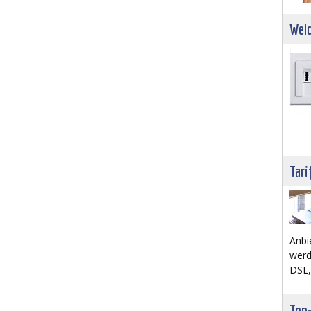
Welc
Tari
Anbi
werd
DSL,
Top