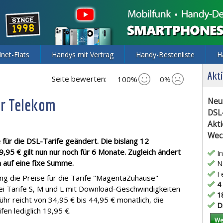
lnet-Flats
Handys mit Vertrag
Handy-Bestenliste
H
Akti
Seite bewerten:
100%
0%
er Telekom
Neu
DSL
Akti
Wec
für die DSL-Tarife geändert. Die bislang 12
95 € gilt nun nur noch für 6 Monate. Zugleich ändert
In
n auf eine fixe Summe.
Ne
Fe
ng die Preise für die Tarife "MagentaZuhause"
4 
rei Tarife S, M und L mit Download-Geschwindigkeiten
18
hr reicht von 34,95 € bis 44,95 € monatlich, die
Di
fen lediglich 19,95 €.
We