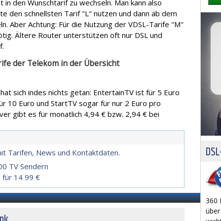
t in den Wunschtarif zu wechseln. Man kann also
te den schnellsten Tarif "L" nutzen und dann ab dem
ln. Aber Achtung: Für die Nutzung der VDSL-Tarife "M"
tig. Ältere Router unterstützen oft nur DSL und
f.
ife der Telekom in der Übersicht
t sich indes nichts getan: EntertainTV ist für 5 Euro
 für 10 Euro und StartTV sogar für nur 2 Euro pro
r gibt es für monatlich 4,94 € bzw. 2,94 € bei
DSL-
it Tarifen, News und Kontaktdaten.
100 TV Sendern
 für 14 99 €
360 
über
unk