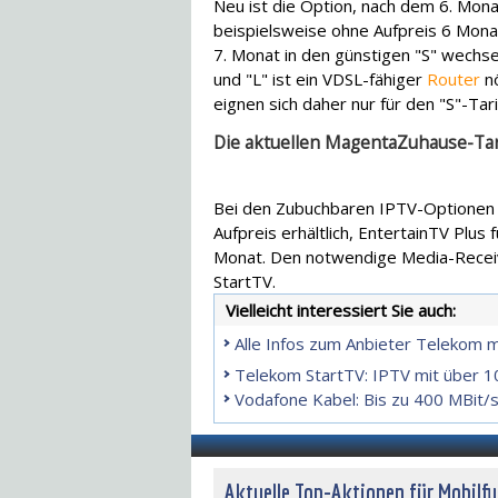
Neu ist die Option, nach dem 6. Mona
beispielsweise ohne Aufpreis 6 Mona
7. Monat in den günstigen "S" wechse
und "L" ist ein VDSL-fähiger
Router
nö
eignen sich daher nur für den "S"-Tari
Die aktuellen MagentaZuhause-Tar
Bei den Zubuchbaren IPTV-Optionen ha
Aufpreis erhältlich, EntertainTV Plus
Monat. Den notwendige Media-Receive
StartTV.
Vielleicht interessiert Sie auch:
Alle Infos zum Anbieter Telekom m
Telekom StartTV: IPTV mit über 
Vodafone Kabel: Bis zu 400 MBit/s
Aktuelle Top-Aktionen für Mobilf