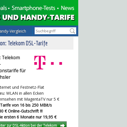
andy-Vergleich
on: Telekom DSL-Tarife
: Telekom
-
onstarife für
hsler
ternet und Festnetz-Flat
u: WLAN in allen Ecken
rnsehen mit MagentaTV nur 5 €
Tarife von 16 bis 250 MBit/s
0 € Online-Gutschrift !!!
e ersten 6 Monate nur 19,95 €
iter zur DSL-Aktion bei der Telekom