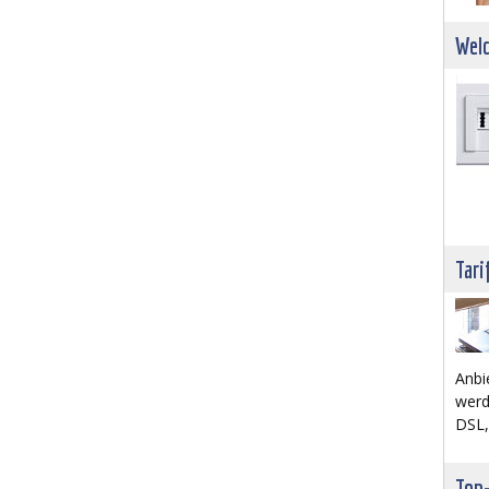
Welc
Tari
Anbi
werd
DSL,
Top