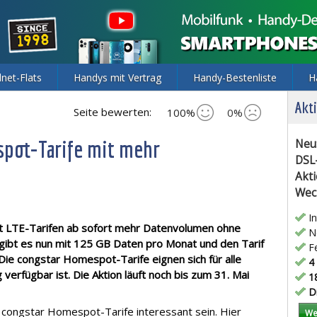
lnet-Flats
Handys mit Vertrag
Handy-Bestenliste
H
Akti
Seite bewerten:
100%
0%
spot-Tarife mit mehr
Neu
DSL
Akti
Wec
In
t LTE-Tarifen ab sofort mehr Datenvolumen ohne
Ne
gibt es nun mit 125 GB Daten pro Monat und den Tarif
Fe
e congstar Homespot-Tarife eignen sich für alle
4 
erfügbar ist. Die Aktion läuft noch bis zum 31. Mai
18
Di
e congstar Homespot-Tarife interessant sein. Hier
We