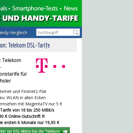
andy-Vergleich
on: Telekom DSL-Tarife
: Telekom
-
onstarife für
hsler
ternet und Festnetz-Flat
u: WLAN in allen Ecken
rnsehen mit MagentaTV nur 5 €
Tarife von 16 bis 250 MBit/s
0 € Online-Gutschrift !!!
e ersten 6 Monate nur 19,95 €
iter zur DSL-Aktion bei der Telekom