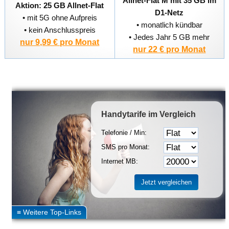
Allnet-Flat M mit 35 GB im
Aktion: 25 GB Allnet-Flat
D1-Netz
• mit 5G ohne Aufpreis
• monatlich kündbar
• kein Anschlusspreis
• Jedes Jahr 5 GB mehr
nur 9,99 € pro Monat
nur 22 € pro Monat
Handytarife
im Vergleich
Telefonie / Min:
SMS pro Monat:
Internet MB: