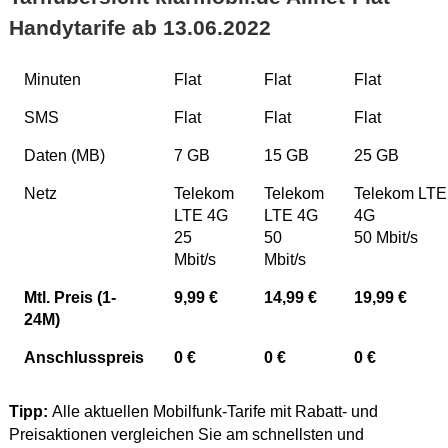
Handytarife ab 13.06.2022
Minuten
Flat
Flat
Flat
SMS
Flat
Flat
Flat
Daten (MB)
7 GB
15 GB
25 GB
Netz
Telekom
Telekom
Telekom LTE
LTE 4G
LTE 4G
4G
25
50
50 Mbit/s
Mbit/s
Mbit/s
Mtl. Preis (1-
9,99 €
14,99 €
19,99 €
24M)
Anschlusspreis
0 €
0 €
0 €
Tipp:
Alle aktuellen Mobilfunk-Tarife mit Rabatt- und
Preisaktionen vergleichen Sie am schnellsten und