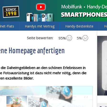
lnet-Flats
Handys mit Vertrag
Handy-Bestenliste
H
Seite bewerten:
95%
5%
igene Homepage anfertigen
n die Daheimgeblieben an den schönen Erlebnissen in
ße Fotoausrüstung ist dazu nicht mehr nötig, denn die
n exzellente Bilder.