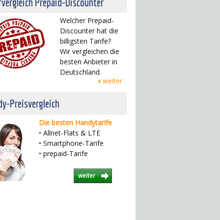
fvergleich Prepaid-Discounter
Welcher Prepaid-
Discounter hat die
billigsten Tarife?
Wir vergleichen die
besten Anbieter in
Deutschland.
weiter
y-Preisvergleich
Die besten Handytarife
• Allnet-Flats & LTE
• Smartphone-Tarife
• prepaid-Tarife
weiter