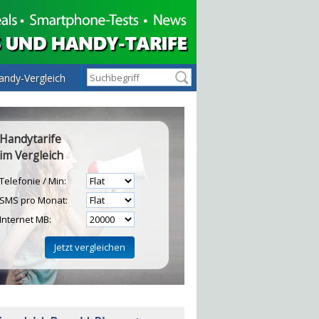
andy-Vergleich
Handytarife
im Vergleich
Telefonie / Min:
SMS pro Monat:
Internet MB:
H