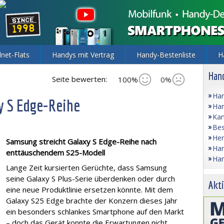
lnet-Flats
Handys mit Vertrag
Handy-Bestenliste
H
Hand
Seite bewerten:
100%
0%
Han
y S Edge-Reihe
Han
Kam
Bes
Her
Samsung streicht Galaxy S Edge-Reihe nach
Han
enttäuschendem S25-Modell
Han
Lange Zeit kursierten Gerüchte, dass Samsung
seine Galaxy S Plus-Serie überdenken oder durch
Akti
eine neue Produktlinie ersetzen könnte. Mit dem
Galaxy S25 Edge brachte der Konzern dieses Jahr
ein besonders schlankes Smartphone auf den Markt
– doch das Gerät konnte die Erwartungen nicht