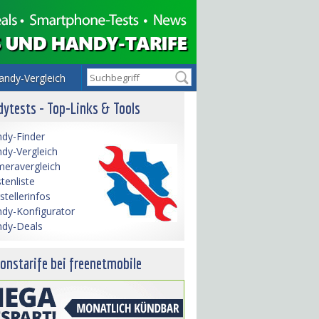
andy-Vergleich
ytests - Top-Links & Tools
dy-Finder
dy-Vergleich
eravergleich
tenliste
stellerinfos
dy-Konfigurator
dy-Deals
onstarife bei freenetmobile