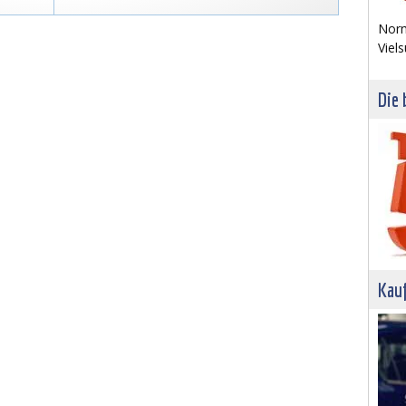
Norm
Viels
Die 
Kau