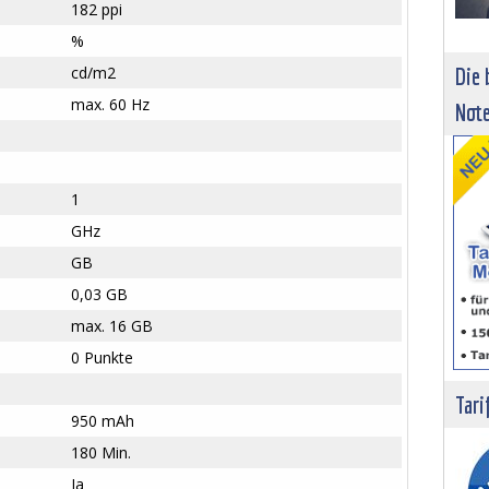
182 ppi
%
cd/m2
Die 
max. 60 Hz
Not
1
GHz
GB
0,03 GB
max. 16 GB
0 Punkte
Tari
950 mAh
180 Min.
Ja