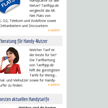
Handytarife für alle
Netze? Tariftipp.de
vergleicht die All-
Net-Flats von
, O2, Telekom und Vodafone sowie
Drittanbietern und Discountern.
weiter
fberatung für Handy-Nutzer
Welcher Tarif ist
der beste für Sie?
Die Tarifbertung
von Tariftipp.de
hilft die günstigsten
Tarife für Wenig-,
al- und Vielnutzer sowie für Handy-
weiter
urfer zu finden.
besten aktuellen Handytarife
Welches sind die besten