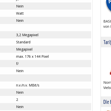
Nein
Watt
Nein
BASE
von 
3,2 Megapixel
Tari
Standard
Megapixel
max. 176 x 144 Pixel
f/
Nein
Norm
n.v./n.v. MBit/s
Viels
Nein
2
Die 
Nein