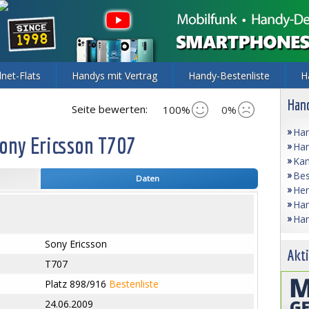
lnet-Flats
Handys mit Vertrag
Handy-Bestenliste
H
Hand
Seite bewerten:
100%
0%
Han
ony Ericsson T707
Han
Kam
Bes
Daten
Her
Han
Han
Sony Ericsson
Akti
T707
Platz 898/916
Bestenliste
24.06.2009