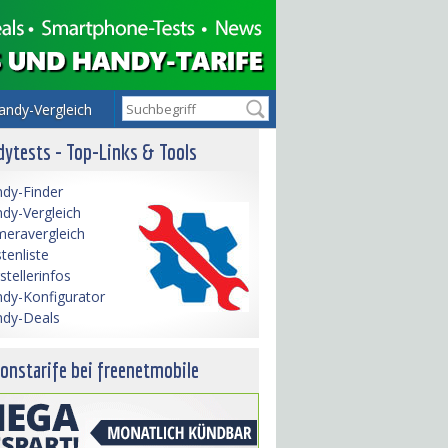
andy-Vergleich
ytests - Top-Links & Tools
dy-Finder
dy-Vergleich
eravergleich
tenliste
stellerinfos
dy-Konfigurator
dy-Deals
onstarife bei freenetmobile