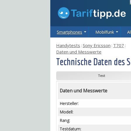
Smartphones
Mobilfunk
Al
Handytests
:
Sony Ericsson
:
T707
:
Daten und Messwerte
Technische Daten des S
Test
Daten und Messwerte
Hersteller:
Modell:
Rang:
Testdatum: