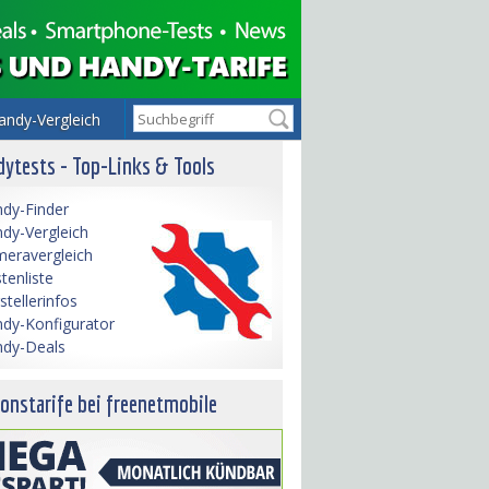
andy-Vergleich
ytests - Top-Links & Tools
dy-Finder
dy-Vergleich
eravergleich
tenliste
stellerinfos
dy-Konfigurator
dy-Deals
onstarife bei freenetmobile