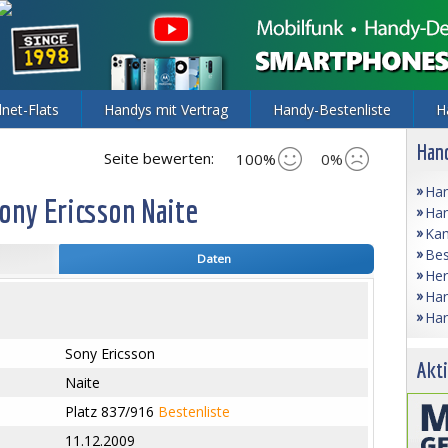
lnet-Flats
Handys mit Vertrag
Handy-Bestenliste
H
Hand
Seite bewerten:
100%
0%
Han
ony Ericsson Naite
Han
Kam
Bes
Daten
Her
Han
Han
Sony Ericsson
Akti
Naite
Platz 837/916
Bestenliste
11.12.2009