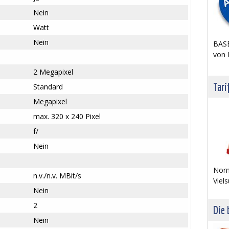
Nein
Watt
Nein
BASE
von 
2 Megapixel
Tari
Standard
Megapixel
max. 320 x 240 Pixel
f/
Nein
Norm
n.v./n.v. MBit/s
Viels
Nein
2
Die 
Nein