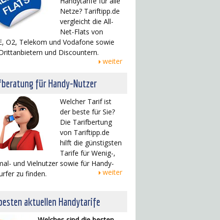
Handytarife für alle
Netze? Tariftipp.de
vergleicht die All-
Net-Flats von
, O2, Telekom und Vodafone sowie
Drittanbietern und Discountern.
weiter
fberatung für Handy-Nutzer
Welcher Tarif ist
der beste für Sie?
Die Tarifbertung
von Tariftipp.de
hilft die günstigsten
Tarife für Wenig-,
al- und Vielnutzer sowie für Handy-
weiter
urfer zu finden.
besten aktuellen Handytarife
Welches sind die besten