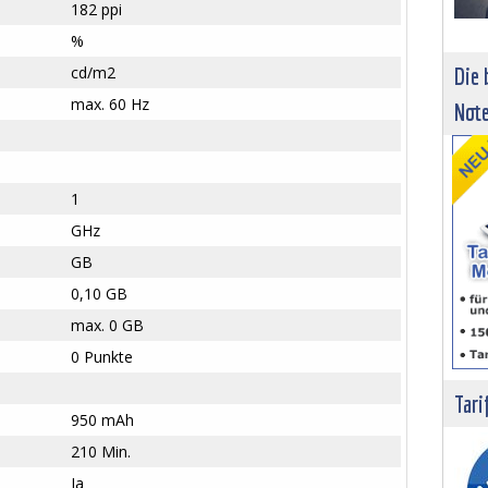
182 ppi
%
cd/m2
Die 
max. 60 Hz
Not
1
GHz
GB
0,10 GB
max. 0 GB
0 Punkte
Tari
950 mAh
210 Min.
Ja