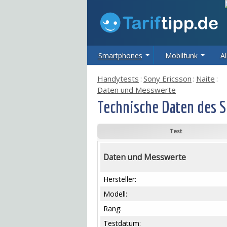
Smartphones
Mobilfunk
Al
Handytests
:
Sony Ericsson
:
Naite
:
Daten und Messwerte
Technische Daten des S
Test
Daten und Messwerte
Hersteller:
Modell:
Rang:
Testdatum: