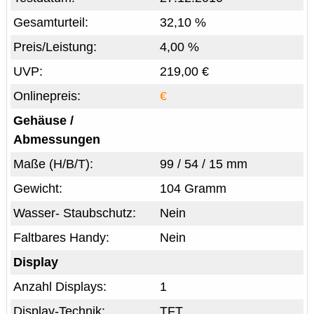
Gesamturteil:
32,10 %
Preis/Leistung:
4,00 %
UVP:
219,00 €
Onlinepreis:
€
Gehäuse /
Abmessungen
Maße (H/B/T):
99 / 54 / 15 mm
Gewicht:
104 Gramm
Wasser- Staubschutz:
Nein
Faltbares Handy:
Nein
Display
Anzahl Displays:
1
Display-Technik:
TFT