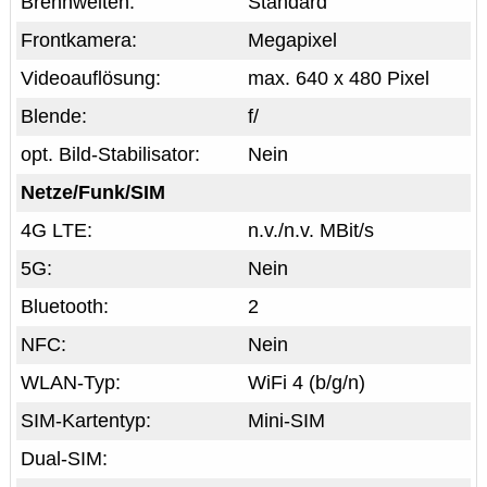
Brennweiten:
Standard
Frontkamera:
Megapixel
Videoauflösung:
max. 640 x 480 Pixel
Blende:
f/
opt. Bild-Stabilisator:
Nein
Netze/Funk/SIM
4G LTE:
n.v./n.v. MBit/s
5G:
Nein
Bluetooth:
2
NFC:
Nein
WLAN-Typ:
WiFi 4 (b/g/n)
SIM-Kartentyp:
Mini-SIM
Dual-SIM: