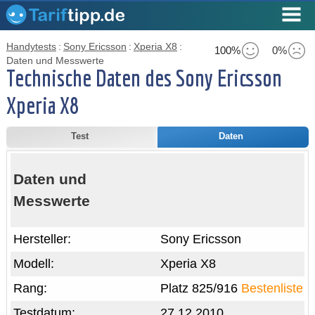
Handytests
:
Sony Ericsson
:
Xperia X8
:
100%
0%
Daten und Messwerte
Technische Daten des Sony Ericsson
Xperia X8
Test
Daten
Daten und
Messwerte
Hersteller:
Sony Ericsson
Modell:
Xperia X8
Rang:
Platz 825/916
Bestenliste
Testdatum:
27.12.2010