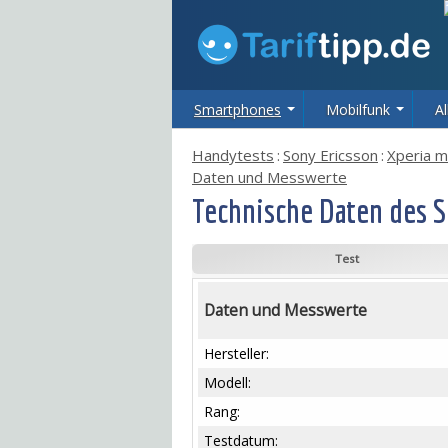
Smartphones
Mobilfunk
Al
Handytests
:
Sony Ericsson
:
Xperia m
Daten und Messwerte
Technische Daten des S
Test
Daten und Messwerte
Hersteller:
Modell:
Rang:
Testdatum: