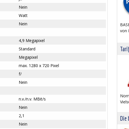
Nein
Watt
Nein
BASE
von 
4,9 Megapixel
Tari
Standard
Megapixel
max. 1280 x 720 Pixel
f/
Nein
Norm
n.v./n.v. MBit/s
Viels
Nein
2,1
Die 
Nein