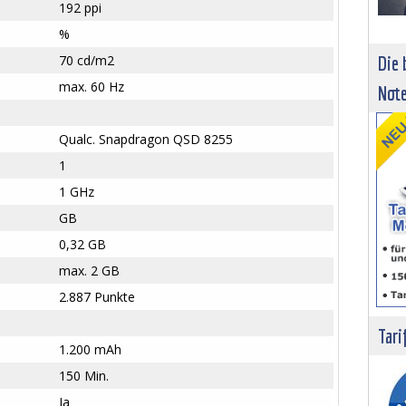
192 ppi
%
70 cd/m2
Die 
max. 60 Hz
Not
Qualc. Snapdragon QSD 8255
1
1 GHz
GB
0,32 GB
max. 2 GB
2.887 Punkte
Tari
1.200 mAh
150 Min.
Ja