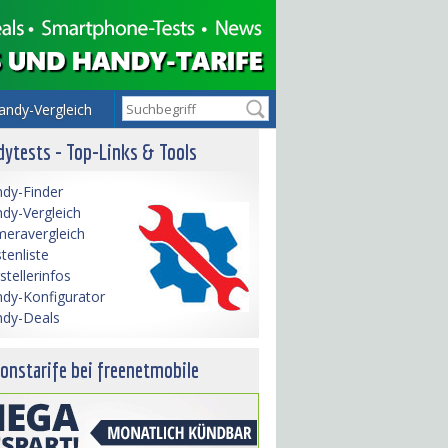
andy-Vergleich
ytests - Top-Links & Tools
dy-Finder
dy-Vergleich
eravergleich
tenliste
stellerinfos
dy-Konfigurator
dy-Deals
onstarife bei freenetmobile