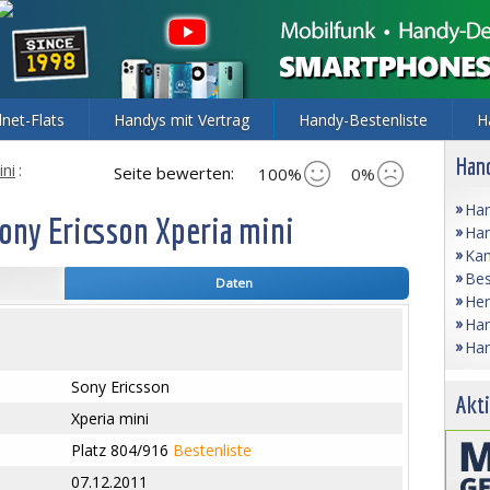
lnet-Flats
Handys mit Vertrag
Handy-Bestenliste
H
Hand
ini
:
Seite bewerten:
100%
0%
Han
ony Ericsson Xperia mini
Han
Kam
Bes
Daten
Her
Han
Han
Sony Ericsson
Akti
Xperia mini
Platz 804/916
Bestenliste
07.12.2011