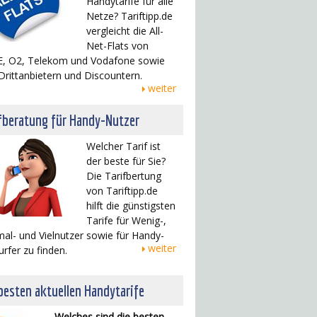
Handytarife für alle
Netze? Tariftipp.de
vergleicht die All-
Net-Flats von
, O2, Telekom und Vodafone sowie
Drittanbietern und Discountern.
weiter
fberatung für Handy-Nutzer
Welcher Tarif ist
der beste für Sie?
Die Tarifbertung
von Tariftipp.de
hilft die günstigsten
Tarife für Wenig-,
al- und Vielnutzer sowie für Handy-
weiter
urfer zu finden.
besten aktuellen Handytarife
Welches sind die besten