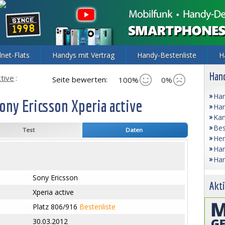
lnet-Flats
Handys mit Vertrag
Handy-Bestenliste
H
Hand
ctive
:
Seite bewerten:
100%
0%
Han
ony Ericsson Xperia active
Han
Kam
Bes
Test
Daten
Her
Han
Han
Sony Ericsson
Akti
Xperia active
Platz 806/916
Bestenliste
30.03.2012