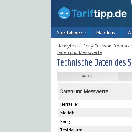
Smartphones
Mobilfunk
Al
Handytests
:
Sony Ericsson
:
Xperia a
Daten und Messwerte
Technische Daten des S
Video
Daten und Messwerte
Hersteller:
Modell:
Rang:
Testdatum: