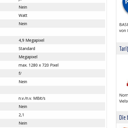
Nein
Watt
Nein
BASE
von 
4,9 Megapixel
Tari
Standard
Megapixel
max. 1280 x 720 Pixel
f/
Nein
Norm
n.v./n.v. MBit/s
Viels
Nein
2,1
Die 
Nein