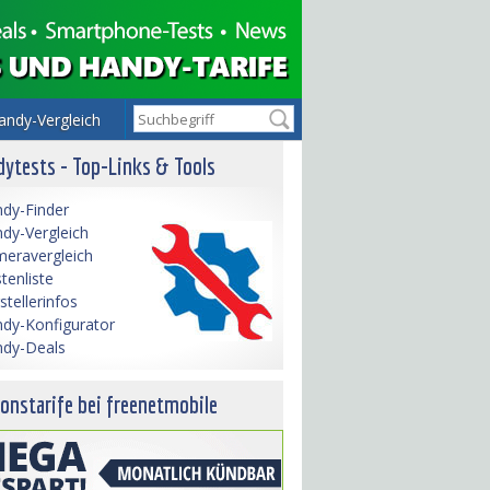
andy-Vergleich
ytests - Top-Links & Tools
dy-Finder
dy-Vergleich
eravergleich
tenliste
stellerinfos
dy-Konfigurator
dy-Deals
onstarife bei freenetmobile