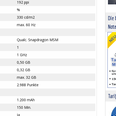
192 ppi
%
330 cd/m2
Die 
max. 60 Hz
Not
Qualc. Snapdragon MSM
1
1 GHz
0,50 GB
0,32 GB
max. 32 GB
2.988 Punkte
Tari
1.200 mAh
150 Min.
Ja