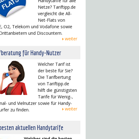
Handytarife für alle
Netze? Tariftipp.de
vergleicht die All-
Net-Flats von
, O2, Telekom und Vodafone sowie
Drittanbietern und Discountern.
weiter
fberatung für Handy-Nutzer
Welcher Tarif ist
der beste für Sie?
Die Tarifbertung
von Tariftipp.de
hilft die günstigsten
Tarife für Wenig-,
al- und Vielnutzer sowie für Handy-
weiter
urfer zu finden.
besten aktuellen Handytarife
Welches sind die besten