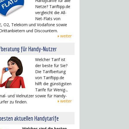
Handytarife für alle
Netze? Tariftipp.de
vergleicht die All-
Net-Flats von
, O2, Telekom und Vodafone sowie
Drittanbietern und Discountern.
weiter
fberatung für Handy-Nutzer
Welcher Tarif ist
der beste für Sie?
Die Tarifbertung
von Tariftipp.de
hilft die günstigsten
Tarife für Wenig-,
al- und Vielnutzer sowie für Handy-
weiter
urfer zu finden.
besten aktuellen Handytarife
Welches sind die besten