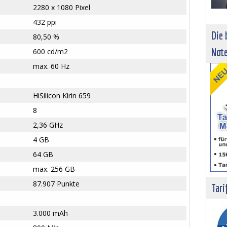
2280 x 1080 Pixel
432 ppi
Die 
80,50 %
Not
600 cd/m2
max. 60 Hz
HiSilicon Kirin 659
8
2,36 GHz
4 GB
64 GB
max. 256 GB
87.907 Punkte
Tari
3.000 mAh