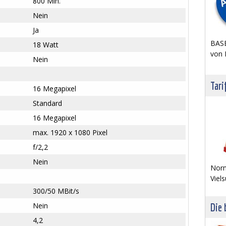
800 Min.
Nein
Ja
BASE
18 Watt
von 
Nein
Tari
16 Megapixel
Standard
16 Megapixel
max. 1920 x 1080 Pixel
f/2,2
Nein
Norm
Viels
300/50 MBit/s
Nein
Die 
4,2