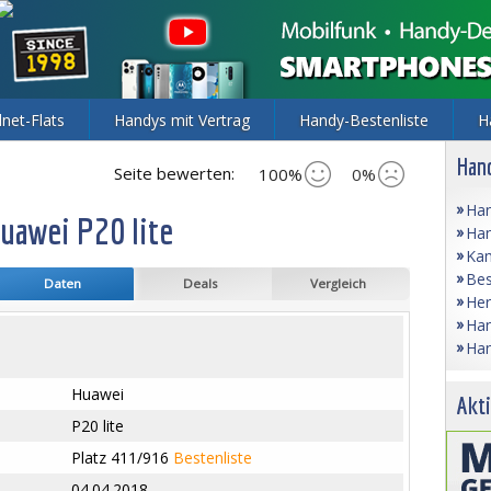
lnet-Flats
Handys mit Vertrag
Handy-Bestenliste
H
Hand
Seite bewerten:
100%
0%
Han
uawei P20 lite
Han
Kam
Bes
Daten
Deals
Vergleich
Her
Han
Han
Huawei
Akti
P20 lite
Platz 411/916
Bestenliste
04.04.2018