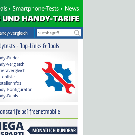
andy-Vergleich
ytests - Top-Links & Tools
dy-Finder
dy-Vergleich
eravergleich
tenliste
stellerinfos
dy-Konfigurator
dy-Deals
onstarife bei freenetmobile