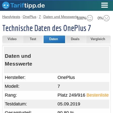
Handytests
:
OnePlus
:
7
:
Daten und Messwerte
100%
0%
Technische Daten des OnePlus 7
Video
Test
Daten
Deals
Vergleich
Daten und
Messwerte
Hersteller:
OnePlus
Modell:
7
Rang:
Platz 249/916
Bestenliste
Testdatum:
05.09.2019
Gesamturteil:
90,80 %