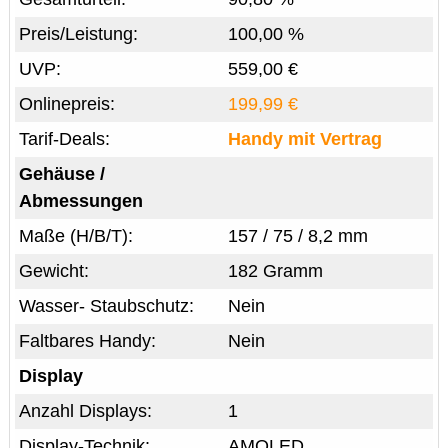
Preis/Leistung:
100,00 %
UVP:
559,00 €
Onlinepreis:
199,99 €
Tarif-Deals:
Handy mit Vertrag
Gehäuse /
Abmessungen
Maße (H/B/T):
157 / 75 / 8,2 mm
Gewicht:
182 Gramm
Wasser- Staubschutz:
Nein
Faltbares Handy:
Nein
Display
Anzahl Displays:
1
Display-Technik:
AMOLED