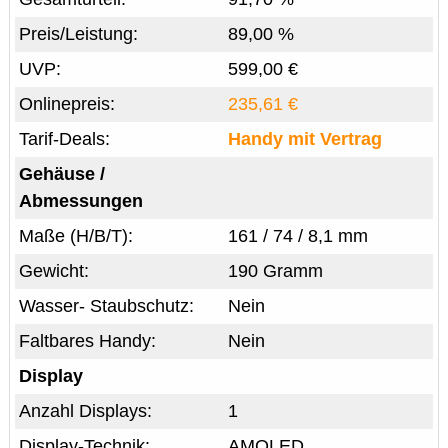
Preis/Leistung:
89,00 %
UVP:
599,00 €
Onlinepreis:
235,61 €
Tarif-Deals:
Handy mit Vertrag
Gehäuse /
Abmessungen
Maße (H/B/T):
161 / 74 / 8,1 mm
Gewicht:
190 Gramm
Wasser- Staubschutz:
Nein
Faltbares Handy:
Nein
Display
Anzahl Displays:
1
Display-Technik:
AMOLED