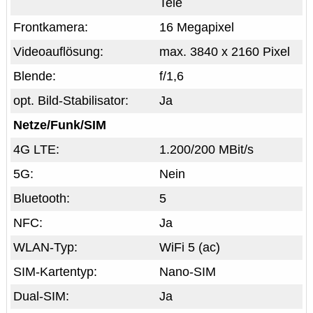
Tele
Frontkamera:
16 Megapixel
Videoauflösung:
max. 3840 x 2160 Pixel
Blende:
f/1,6
opt. Bild-Stabilisator:
Ja
Netze/Funk/SIM
4G LTE:
1.200/200 MBit/s
5G:
Nein
Bluetooth:
5
NFC:
Ja
WLAN-Typ:
WiFi 5 (ac)
SIM-Kartentyp:
Nano-SIM
Dual-SIM:
Ja