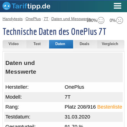
Handytests
:
OnePlus
:
7T
:
Daten und Messwerte
100%
0%
Technische Daten des OnePlus 7T
Video
Test
Daten
Deals
Vergleich
Daten und
Messwerte
Hersteller:
OnePlus
Modell:
7T
Rang:
Platz 208/916
Bestenliste
Testdatum:
31.03.2020
Gesamturteil:
91,70 %