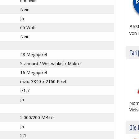
650 Min.
Nein
Ja
BASE
65 Watt
von 
Nein
Tari
48 Megapixel
Standard / Weitwinkel / Makro
16 Megapixel
max. 3840 x 2160 Pixel
f/1,7
Ja
Norm
Viels
2.000/200 MBit/s
Ja
Die 
5,1