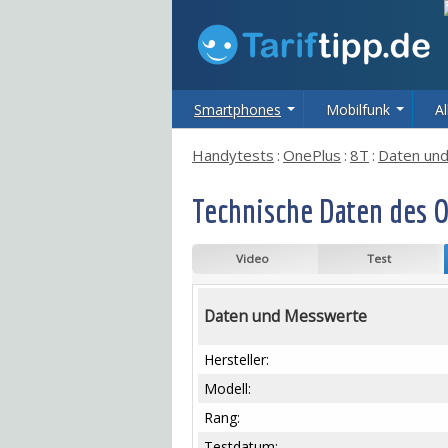
Smartphones
Mobilfunk
Al
Handytests
:
OnePlus
:
8T
:
Daten un
Technische Daten des 
Video
Test
Daten und Messwerte
Hersteller:
Modell:
Rang:
Testdatum: