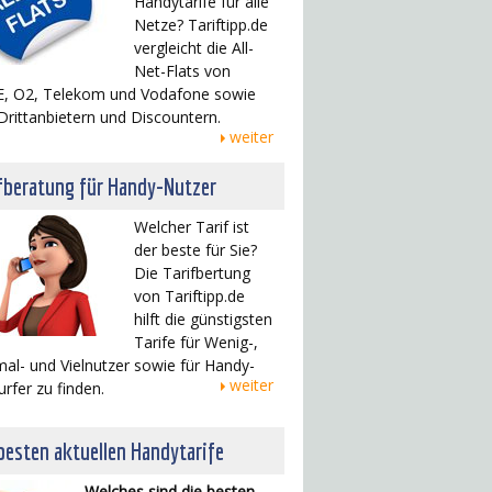
Handytarife für alle
Netze? Tariftipp.de
vergleicht die All-
Net-Flats von
, O2, Telekom und Vodafone sowie
Drittanbietern und Discountern.
weiter
fberatung für Handy-Nutzer
Welcher Tarif ist
der beste für Sie?
Die Tarifbertung
von Tariftipp.de
hilft die günstigsten
Tarife für Wenig-,
al- und Vielnutzer sowie für Handy-
weiter
urfer zu finden.
besten aktuellen Handytarife
Welches sind die besten