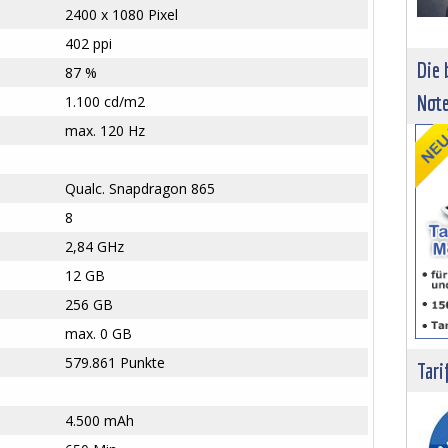
2400 x 1080 Pixel
402 ppi
Die 
87 %
Not
1.100 cd/m2
max. 120 Hz
Qualc. Snapdragon 865
8
2,84 GHz
12 GB
256 GB
max. 0 GB
579.861 Punkte
Tari
4.500 mAh