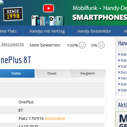
lnet-Flats
Handys mit Vertrag
Handy-Bestenliste
H
Hand
d Messwerte
Seite bewerten:
100%
0%
Han
OnePlus 8T
Han
Kam
Bes
Daten
Deals
Vergleich
Her
Han
Han
OnePlus
Akti
8T
Platz 170/916
Bestenliste
14.10.2020