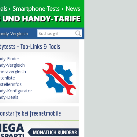
andy-Vergleich
ytests - Top-Links & Tools
dy-Finder
dy-Vergleich
eravergleich
tenliste
stellerinfos
dy-Konfigurator
dy-Deals
onstarife bei freenetmobile