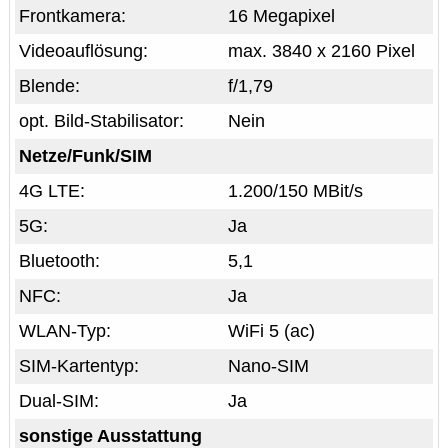
Frontkamera:
16 Megapixel
Videoauflösung:
max. 3840 x 2160 Pixel
Blende:
f/1,79
opt. Bild-Stabilisator:
Nein
Netze/Funk/SIM
4G LTE:
1.200/150 MBit/s
5G:
Ja
Bluetooth:
5,1
NFC:
Ja
WLAN-Typ:
WiFi 5 (ac)
SIM-Kartentyp:
Nano-SIM
Dual-SIM:
Ja
sonstige Ausstattung