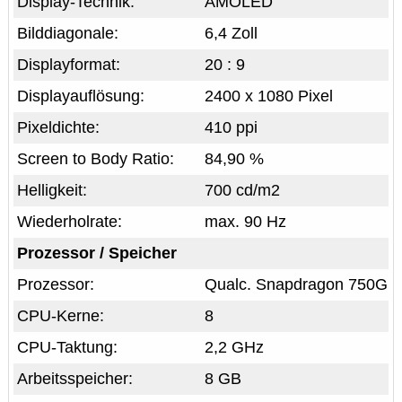
Display-Technik:
AMOLED
Bilddiagonale:
6,4 Zoll
Displayformat:
20 : 9
Displayauflösung:
2400 x 1080 Pixel
Pixeldichte:
410 ppi
Screen to Body Ratio:
84,90 %
Helligkeit:
700 cd/m2
Wiederholrate:
max. 90 Hz
Prozessor / Speicher
Prozessor:
Qualc. Snapdragon 750G
CPU-Kerne:
8
CPU-Taktung:
2,2 GHz
Arbeitsspeicher:
8 GB