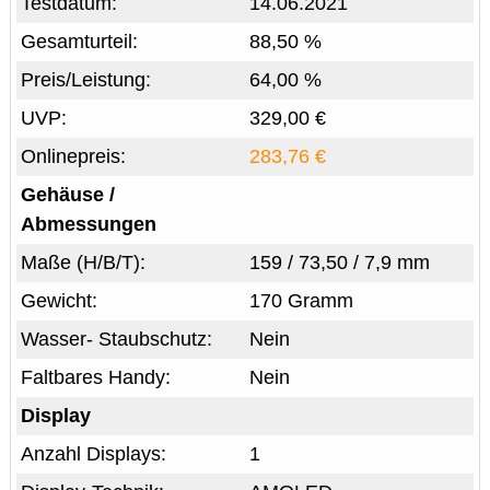
Testdatum:
14.06.2021
Gesamturteil:
88,50 %
Preis/Leistung:
64,00 %
UVP:
329,00 €
Onlinepreis:
283,76 €
Gehäuse /
Abmessungen
Maße (H/B/T):
159 / 73,50 / 7,9 mm
Gewicht:
170 Gramm
Wasser- Staubschutz:
Nein
Faltbares Handy:
Nein
Display
Anzahl Displays:
1