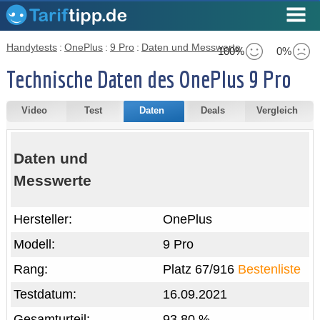
Handytests
:
OnePlus
:
9 Pro
:
Daten und Messwerte
100%
0%
Technische Daten des OnePlus 9 Pro
Video
Test
Daten
Deals
Vergleich
Daten und
Messwerte
Hersteller:
OnePlus
Modell:
9 Pro
Rang:
Platz 67/916
Bestenliste
Testdatum:
16.09.2021
Gesamturteil:
93,80 %