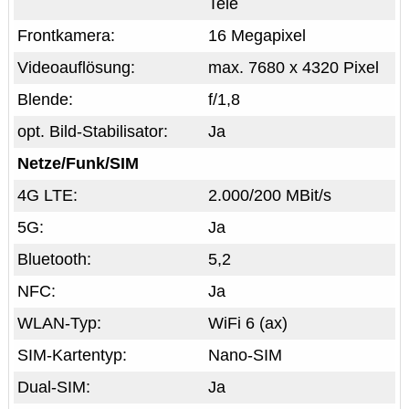
Tele
Frontkamera:
16 Megapixel
Videoauflösung:
max. 7680 x 4320 Pixel
Blende:
f/1,8
opt. Bild-Stabilisator:
Ja
Netze/Funk/SIM
4G LTE:
2.000/200 MBit/s
5G:
Ja
Bluetooth:
5,2
NFC:
Ja
WLAN-Typ:
WiFi 6 (ax)
SIM-Kartentyp:
Nano-SIM
Dual-SIM:
Ja