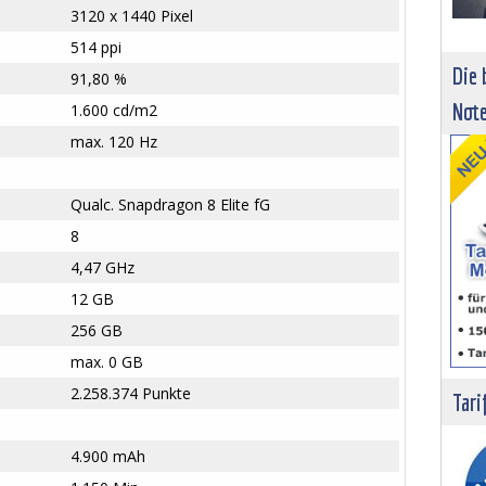
3120 x 1440 Pixel
514 ppi
Die 
91,80 %
Not
1.600 cd/m2
max. 120 Hz
Qualc. Snapdragon 8 Elite fG
8
4,47 GHz
12 GB
256 GB
max. 0 GB
2.258.374 Punkte
Tari
4.900 mAh