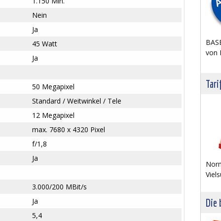
1.150 Min.
Nein
Ja
BASE
45 Watt
von 
Ja
Tari
50 Megapixel
Standard / Weitwinkel / Tele
12 Megapixel
max. 7680 x 4320 Pixel
f/1,8
Ja
Norm
Viels
3.000/200 MBit/s
Ja
Die 
5,4