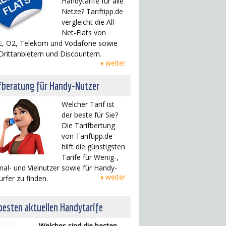
Handytarife für alle
Netze? Tariftipp.de
vergleicht die All-
Net-Flats von
, O2, Telekom und Vodafone sowie
Drittanbietern und Discountern.
weiter
fberatung für Handy-Nutzer
Welcher Tarif ist
der beste für Sie?
Die Tarifbertung
von Tariftipp.de
hilft die günstigsten
Tarife für Wenig-,
al- und Vielnutzer sowie für Handy-
weiter
urfer zu finden.
besten aktuellen Handytarife
Welches sind die besten