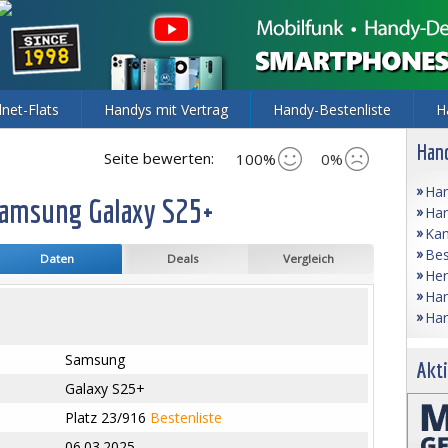
lnet-Flats
Handys mit Vertrag
Handy-Bestenliste
H
Hand
Seite bewerten:
100%
0%
Han
Samsung Galaxy S25+
Han
Kam
Bes
Daten
Deals
Vergleich
Her
Han
Han
Samsung
Akti
Galaxy S25+
Platz 23/916
Bestenliste
06.03.2025