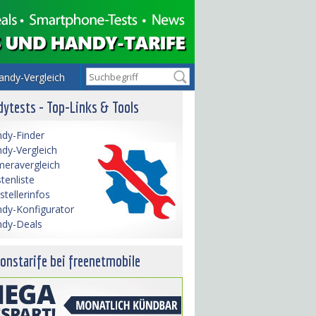
andy-Vergleich
ytests - Top-Links & Tools
dy-Finder
dy-Vergleich
eravergleich
tenliste
stellerinfos
dy-Konfigurator
dy-Deals
onstarife bei freenetmobile