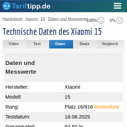
Handytests
:
Xiaomi
:
15
:
Daten und Messwerte
100%
0%
Technische Daten des Xiaomi 15
Video
Test
Daten
Deals
Vergleich
Daten und
Messwerte
Hersteller:
Xiaomi
Modell:
15
Rang:
Platz 16/916
Bestenliste
Testdatum:
18.08.2025
Gesamturteil:
94,80 %