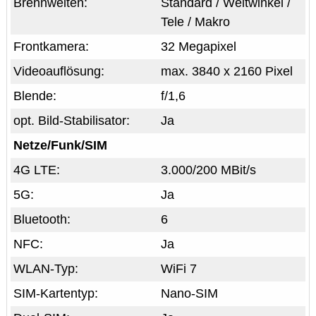
Brennweiten:
Standard / Weitwinkel /
Tele / Makro
Frontkamera:
32 Megapixel
Videoauflösung:
max. 3840 x 2160 Pixel
Blende:
f/1,6
opt. Bild-Stabilisator:
Ja
Netze/Funk/SIM
4G LTE:
3.000/200 MBit/s
5G:
Ja
Bluetooth:
6
NFC:
Ja
WLAN-Typ:
WiFi 7
SIM-Kartentyp:
Nano-SIM