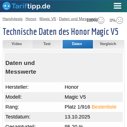
Handytests
:
Honor
:
Magic V5
:
Daten und Messwerte
100%
0%
Technische Daten des Honor Magic V5
Video
Test
Daten
Vergleich
Daten und
Messwerte
Hersteller:
Honor
Modell:
Magic V5
Rang:
Platz 1/916
Bestenliste
Testdatum:
13.10.2025
Gesamturteil:
95,20 %