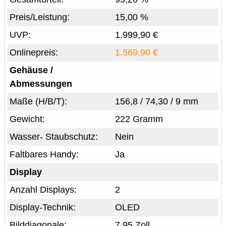
Preis/Leistung:
15,00 %
UVP:
1.999,90 €
Onlinepreis:
1.569,90 €
Gehäuse /
Abmessungen
Maße (H/B/T):
156,8 / 74,30 / 9 mm
Gewicht:
222 Gramm
Wasser- Staubschutz:
Nein
Faltbares Handy:
Ja
Display
Anzahl Displays:
2
Display-Technik:
OLED
Bilddiagonale:
7,95 Zoll