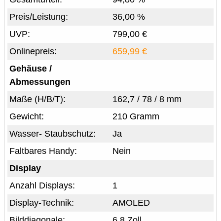
Preis/Leistung:
36,00 %
UVP:
799,00 €
Onlinepreis:
659,99 €
Gehäuse /
Abmessungen
Maße (H/B/T):
162,7 / 78 / 8 mm
Gewicht:
210 Gramm
Wasser- Staubschutz:
Ja
Faltbares Handy:
Nein
Display
Anzahl Displays:
1
Display-Technik:
AMOLED
Bilddiagonale:
6,8 Zoll