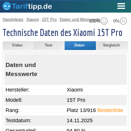
Handytests
:
Xiaomi
:
15T Pro
:
Daten und Messwerte
100%
0%
Technische Daten des Xiaomi 15T Pro
Video
Test
Daten
Vergleich
Daten und
Messwerte
Hersteller:
Xiaomi
Modell:
15T Pro
Rang:
Platz 13/916
Bestenliste
Testdatum:
14.11.2025
Gesamturteil:
94,80 %