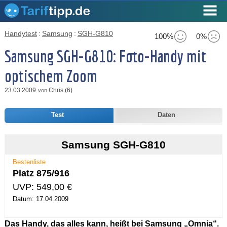
Handytest
:
Samsung
:
SGH-G810
100%
0%
Samsung SGH-G810: Foto-Handy mit
optischem Zoom
23.03.2009
Chris (6)
von
Test
Daten
Samsung SGH-G810
Bestenliste
Platz 875/916
UVP: 549,00 €
Datum: 17.04.2009
Das Handy, das alles kann, heißt bei Samsung „Omnia“.