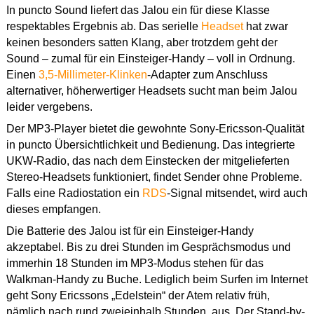
In puncto Sound liefert das Jalou ein für diese Klasse
respektables Ergebnis ab. Das serielle
Headset
hat zwar
keinen besonders satten Klang, aber trotzdem geht der
Sound – zumal für ein Einsteiger-Handy – voll in Ordnung.
Einen
3,5-Millimeter-Klinken
-Adapter zum Anschluss
alternativer, höherwertiger Headsets sucht man beim Jalou
leider vergebens.
Der MP3-Player bietet die gewohnte Sony-Ericsson-Qualität
in puncto Übersichtlichkeit und Bedienung. Das integrierte
UKW-Radio, das nach dem Einstecken der mitgelieferten
Stereo-Headsets funktioniert, findet Sender ohne Probleme.
Falls eine Radiostation ein
RDS
-Signal mitsendet, wird auch
dieses empfangen.
Die Batterie des Jalou ist für ein Einsteiger-Handy
akzeptabel. Bis zu drei Stunden im Gesprächsmodus und
immerhin 18 Stunden im MP3-Modus stehen für das
Walkman-Handy zu Buche. Lediglich beim Surfen im Internet
geht Sony Ericssons „Edelstein“ der Atem relativ früh,
nämlich nach rund zweieinhalb Stunden, aus. Der Stand-by-