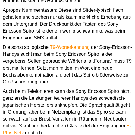
Nummerntasten des Handys schiebt.
Apropos Nummerntasten: Diese sind Slider-typisch flach
gehalten und stechen nur als kaum merkliche Erhebung aus
dem Untergrund. Der Druckpunkt der Tasten des Sony
Ericsson Spiro ist leider ein wenig schwammig, was beim
Eingeben von SMS auffällt.
Die sonst so logische
T9-Worterkennung
der Sony-Ericsson-
Handys sucht man beim Sony Ericsson Spiro leider
vergebens. Selten gebrauchte Wörter à la „Fortuna“ muss T9
erst mal lernen. Setzt man mitten im Wort eine neue
Buchstabenkombination an, geht das Spiro blöderweise zur
Großschreibung über.
Auch beim Telefonieren kann das Sony Ericsson Spiro nicht
ganz an die Leistungen teurerer Handys des schwedisch-
japanischen Herstellers anknüpfen. Die Sprachqualität geht
in Ordnung, aber beim Netzempfang ist das Spiro seltsam
schwach auf der Brust. Vor allem in Räumen in Neubauten
mit viel Stahl und bedampften Glas leidet der Empfang im
E-
Plus-Netz
deutlich.