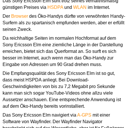
Das Sony Ericsson Elm surft trotz seines verhältnismäßig
günstigen Preises via
HSDPA
und
WLAN
im Internet.
Der
Browser
des Öko-Handys dürfte von verwöhnten Handy-
Surfern als zu spartanisch empfunden werden, aber er erfüllt
seinen Zweck.
Da reichhaltige Seiten im normalen Hochformat auf dem
Sony Ericsson Elm eine ziemliche Länge in der Darstellung
erreichen, bietet sich das Querformat an. So surft es sich
besser im Internet, auch wenn man das Öko-Handy zur
Eingabe von Adressen um 90 Grad drehen muss.
Die Empfangsqualität des Sony Ericsson Elm ist so gut,
dass meist HSPDA anliegt. Bei Download-
Geschwindigkeiten von bis zu 7,2 Megabit pro Sekunde
kann man sich sogar YouTube-Videos ohne allzu viele
Aussetzer anschauen. Eine entsprechende Anwendung ist
auf dem Öko-Handy bereits vorinstalliert.
Das Sony Ericsson Elm navigiert via
A-GPS
mit einer
Software von Wayfinder. Der Wayfinder Navigator