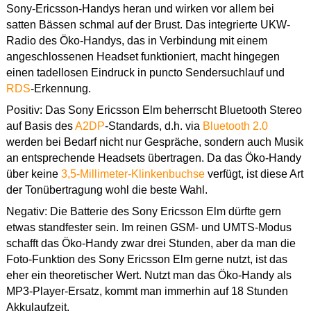
Sony-Ericsson-Handys heran und wirken vor allem bei
satten Bässen schmal auf der Brust. Das integrierte UKW-
Radio des Öko-Handys, das in Verbindung mit einem
angeschlossenen Headset funktioniert, macht hingegen
einen tadellosen Eindruck in puncto Sendersuchlauf und
RDS
-Erkennung.
Positiv: Das Sony Ericsson Elm beherrscht Bluetooth Stereo
auf Basis des
A2DP
-Standards, d.h. via
Bluetooth 2.0
werden bei Bedarf nicht nur Gespräche, sondern auch Musik
an entsprechende Headsets übertragen. Da das Öko-Handy
über keine
3,5-Millimeter-Klinkenbuchse
verfügt, ist diese Art
der Tonübertragung wohl die beste Wahl.
Negativ: Die Batterie des Sony Ericsson Elm dürfte gern
etwas standfester sein. Im reinen GSM- und UMTS-Modus
schafft das Öko-Handy zwar drei Stunden, aber da man die
Foto-Funktion des Sony Ericsson Elm gerne nutzt, ist das
eher ein theoretischer Wert. Nutzt man das Öko-Handy als
MP3-Player-Ersatz, kommt man immerhin auf 18 Stunden
Akkulaufzeit.