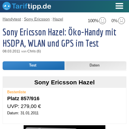
Handytest
:
Sony Ericsson
:
Hazel
100%
0%
Sony Ericsson Hazel: Öko-Handy mit
HSDPA, WLAN und GPS im Test
08.03.2011
Chris (6)
von
Test
Daten
Sony Ericsson Hazel
Bestenliste
Platz 857/916
UVP: 279,00 €
Datum: 31.01.2011