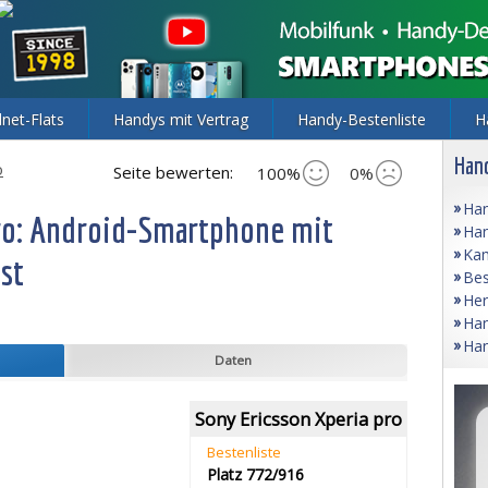
lnet-Flats
Handys mit Vertrag
Handy-Bestenliste
H
Hand
o
Seite bewerten:
100%
0%
Han
pro: Android-Smartphone mit
Han
Kam
st
Bes
Her
Han
Han
Daten
Sony Ericsson Xperia pro
Bestenliste
Platz 772/916