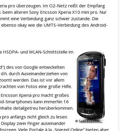
peria pro überzeugen. Im O2-Netz reißt der Empfang
B. beim älteren Sony Ericsson Xperia X10 mini pro. Nur
kommt eine Verbindung ganz schwer zustande. Die
ist ebenso okay wie die UMTS-Verbindung des Android-
via HSDPA- und WLAN-Schnittstelle im
ad“) des von Google entwickelten
 d.h. durch Auseinanderziehen von
zoomt werden. Das ist vor allem
rachten von Fotos eine große Hilfe.
 Ericsson Xperia pro macht großes
oid-Smartphones kann immerhin 16
 Inhalte detailgetreu herüberkommen.
pro anfangs nicht gleich zu lesen.
Display zwei Finger auseinander
screen. Viele Portale à la „Spiegel Online“ bieten aber