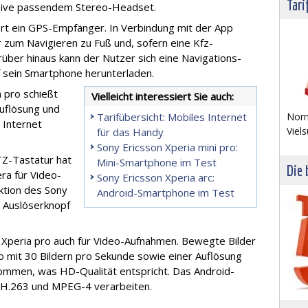
Tari
lusive passendem Stereo-Headset.
ört ein GPS-Empfänger. In Verbindung mit der App
 zum Navigieren zu Fuß und, sofern eine Kfz-
rüber hinaus kann der Nutzer sich eine Navigations-
f sein Smartphone herunterladen.
 pro schießt
Vielleicht interessiert Sie auch:
uflösung und
Norm
Tarifübersicht: Mobiles Internet
 Internet
Viels
für das Handy
Sony Ericsson Xperia mini pro:
Z-Tastatur hat
Mini-Smartphone im Test
Die 
ra für Video-
Sony Ericsson Xperia arc:
ktion des Sony
Android-Smartphone im Test
r Auslöserknopf
 Xperia pro auch für Video-Aufnahmen. Bewegte Bilder
 mit 30 Bildern pro Sekunde sowie einer Auflösung
nommen, was HD-Qualität entspricht. Das Android-
 H.263 und MPEG-4 verarbeiten.