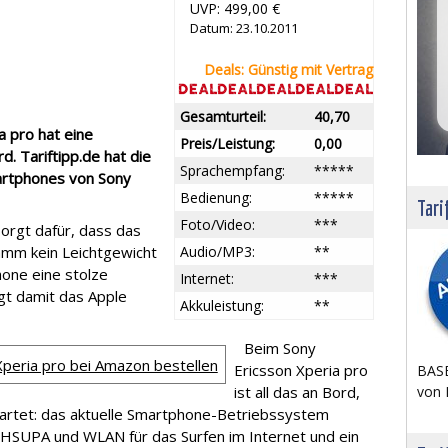
UVP: 499,00 €
Datum: 23.10.2011
Deals: Günstig mit Vertrag
Gesamturteil:
40,70
 pro hat eine
Preis/Leistung:
0,00
. Tariftipp.de hat die
Sprachempfang:
*****
artphones von Sony
Bedienung:
*****
Tari
Foto/Video:
***
rgt dafür, dass das
amm kein Leichtgewicht
Audio/MP3:
**
hone eine stolze
Internet:
***
agt damit das Apple
Akkuleistung:
**
Beim Sony
Xperia pro bei Amazon bestellen
Ericsson Xperia pro
BASE
von 
ist all das an Bord,
rtet: das aktuelle Smartphone-Betriebssystem
 HSUPA und WLAN für das Surfen im Internet und ein