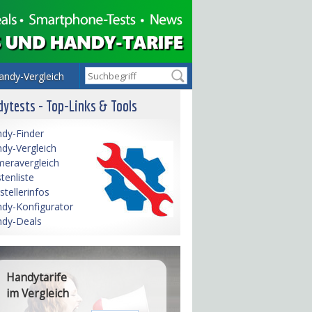
andy-Vergleich
ytests - Top-Links & Tools
dy-Finder
dy-Vergleich
eravergleich
tenliste
stellerinfos
dy-Konfigurator
dy-Deals
Handytarife
im Vergleich