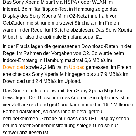
Das Sony Xperia M surft via HSPA+ oder WLAN im
Internet. Beim Tariftipp.de-Test in Hamburg zeigte das
Display des Sony Xperia M im O2-Netz innerhalb von
Gebäuden meist nur ein bis zwei Striche an. Im Freien
waren in der Regel fünf Striche abzulesen. Das Sony Xperia
M bot hier also die optimale Empfangsqualität.
In der Praxis lagen die gemessenen Download-Raten in der
Regel im Rahmen der Vorgaben von O2. So wurde beim
Indoor-Empfang in Hamburg maximal 6,6 MBit/s im
Download
sowie 2,2 MBit/s im
Upload
gemessen. Im Freien
erreichte das Sony Xperia M hingegen bis zu 7,9 MBit/s im
Download und 2,4 MBit/s im Upload.
Das Surfen im Internet ist mit dem Sony Xperia M gut zu
bewältigen. Der Bildschirm des Android-Smartphones ist mit
vier Zoll ausreichend groß und kann immerhin 16,7 Millionen
Farben darstellen, so dass Inhalte detailgetreu
herüberkommen. Schade nur, dass das TFT-Display schon
bei indirekter Sonneneinstrahlung spiegelt und so nur
schwer abzulesen ist.