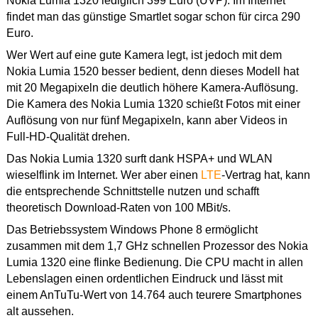
Nokia Lumia 1320 lediglich 399 Euro (UVP). Im Internet
findet man das günstige Smartlet sogar schon für circa 290
Euro.
Wer Wert auf eine gute Kamera legt, ist jedoch mit dem
Nokia Lumia 1520 besser bedient, denn dieses Modell hat
mit 20 Megapixeln die deutlich höhere Kamera-Auflösung.
Die Kamera des Nokia Lumia 1320 schießt Fotos mit einer
Auflösung von nur fünf Megapixeln, kann aber Videos in
Full-HD-Qualität drehen.
Das Nokia Lumia 1320 surft dank HSPA+ und WLAN
wieselflink im Internet. Wer aber einen
LTE
-Vertrag hat, kann
die entsprechende Schnittstelle nutzen und schafft
theoretisch Download-Raten von 100 MBit/s.
Das Betriebssystem Windows Phone 8 ermöglicht
zusammen mit dem 1,7 GHz schnellen Prozessor des Nokia
Lumia 1320 eine flinke Bedienung. Die CPU macht in allen
Lebenslagen einen ordentlichen Eindruck und lässt mit
einem AnTuTu-Wert von 14.764 auch teurere Smartphones
alt aussehen.