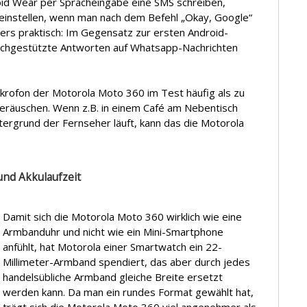
id Wear per Spracheingabe eine SMS schreiben,
einstellen, wenn man nach dem Befehl „Okay, Google“
ders praktisch: Im Gegensatz zur ersten Android-
achgestützte Antworten auf Whatsapp-Nachrichten
ikrofon der Motorola Moto 360 im Test häufig als zu
eräuschen. Wenn z.B. in einem Café am Nebentisch
ergrund der Fernseher läuft, kann das die Motorola
und Akkulaufzeit
Damit sich die Motorola Moto 360 wirklich wie eine
Armbanduhr und nicht wie ein Mini-Smartphone
anfühlt, hat Motorola einer Smartwatch ein 22-
Millimeter-Armband spendiert, das aber durch jedes
handelsübliche Armband gleiche Breite ersetzt
werden kann. Da man ein rundes Format gewählt hat,
trägt sich die Motorola Moto 360 viel angenehmer als