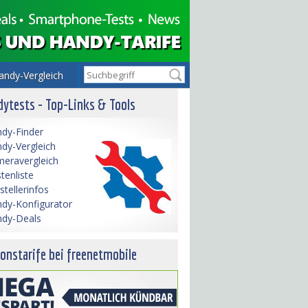
andy-Vergleich
ytests - Top-Links & Tools
dy-Finder
dy-Vergleich
eravergleich
tenliste
stellerinfos
dy-Konfigurator
dy-Deals
onstarife bei freenetmobile