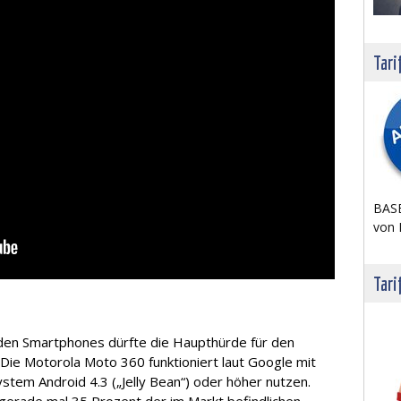
Tari
BASE
von 
Tari
en Smartphones dürfte die Haupthürde für den
Die Motorola Moto 360 funktioniert laut Google mit
ystem Android 4.3 („Jelly Bean“) oder höher nutzen.