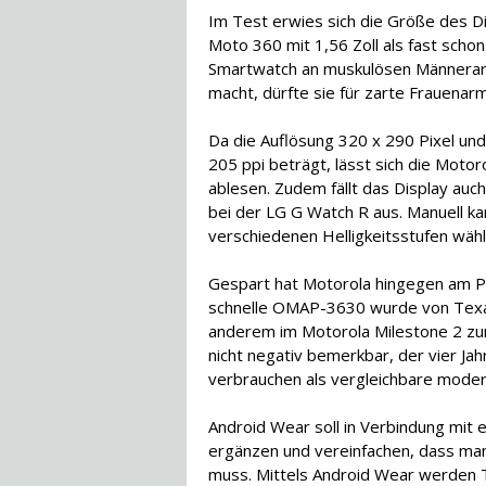
Im Test erwies sich die Größe des D
Moto 360 mit 1,56 Zoll als fast scho
Smartwatch an muskulösen Männerar
macht, dürfte sie für zarte Frauenarme
Da die Auflösung 320 x 290 Pixel und 
205 ppi beträgt, lässt sich die Moto
ablesen. Zudem fällt das Display auch
bei der LG G Watch R aus. Manuell k
verschiedenen Helligkeitsstufen wähl
Gespart hat Motorola hingegen am P
schnelle OMAP-3630 wurde von Texas
anderem im Motorola Milestone 2 zum
nicht negativ bemerkbar, der vier Ja
verbrauchen als vergleichbare mode
Android Wear soll in Verbindung mit
ergänzen und vereinfachen, dass ma
muss. Mittels Android Wear werden 