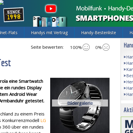
lnet-Flats
Handys mit Vertrag
Handy-Bestenliste
H
Hand
Seite bewerten:
100%
0%
Han
Test
Han
Kam
Bes
rola eine Smartwatch
Her
e ein rundes Display
Han
stem Android Wear
Han
te Armbanduhr getestet.
Bildergalerie
Akti
chland zu einem Preis
as Konkurrenzmodell
LG
 360 über ein rundes