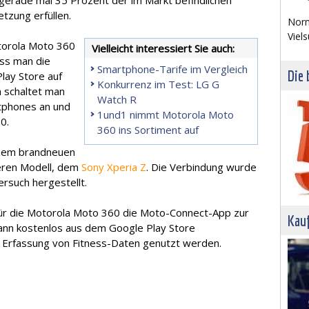
 gerade mal 35 Prozent der im Markt befindlichen
tzung erfüllen.
Norm
Viels
otorola Moto 360
Vielleicht interessiert Sie auch:
uss man die
Smartphone-Tarife im Vergleich
Die 
lay Store auf
Konkurrenz im Test: LG G
 schaltet man
Watch R
rtphones an und
1und1 nimmt Motorola Moto
0.
360 ins Sortiment auf
inem brandneuen
eren Modell, dem
Sony Xperia Z
. Die Verbindung wurde
Versuch hergestellt.
 für die Motorola Moto 360 die Moto-Connect-App zur
Kau
ann kostenlos aus dem Google Play Store
 Erfassung von Fitness-Daten genutzt werden.