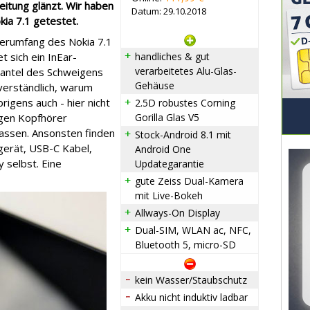
eitung glänzt. Wir haben
Datum: 29.10.2018
kia 7.1 getestet.
ferumfang des Nokia 7.1
t sich ein InEar-
handliches & gut
verarbeitetes Alu-Glas-
Mantel des Schweigens
Gehäuse
nverständlich, warum
rigens auch - hier nicht
2.5D robustes Corning
igen Kopfhörer
Gorilla Glas V5
lassen. Ansonsten finden
Stock-Android 8.1 mit
egerät, USB-C Kabel,
Android One
 selbst. Eine
Updategarantie
gute Zeiss Dual-Kamera
mit Live-Bokeh
Allways-On Display
Dual-SIM, WLAN ac, NFC,
Bluetooth 5, micro-SD
kein Wasser/Staubschutz
Akku nicht induktiv ladbar