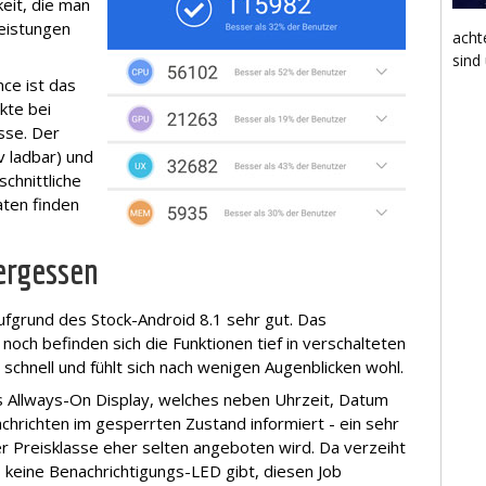
keit, die man
eistungen
acht
sind
ce ist das
kte bei
asse. Der
iv ladbar) und
schnittliche
aten finden
ergessen
aufgrund des Stock-Android 8.1 sehr gut. Das
och befinden sich die Funktionen tief in verschalteten
schnell und fühlt sich nach wenigen Augenblicken wohl.
 Allways-On Display, welches neben Uhrzeit, Datum
hrichten im gesperrten Zustand informiert - ein sehr
er Preisklasse eher selten angeboten wird. Da verzeiht
 keine Benachrichtigungs-LED gibt, diesen Job