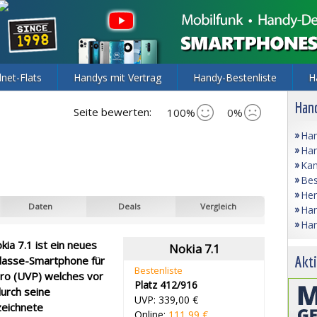
lnet-Flats
Handys mit Vertrag
Handy-Bestenliste
H
Hand
Seite bewerten:
100%
0%
Han
Han
Kam
Bes
Her
Daten
Deals
Vergleich
Han
Han
ia 7.1 ist ein neues
Nokia 7.1
Akti
klasse-Smartphone für
Bestenliste
ro (UVP) welches vor
Platz 412/916
durch seine
UVP: 339,00 €
eichnete
Online:
111,99 €