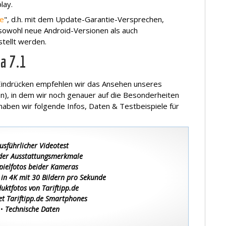
lay.
ne
", d.h. mit dem Update-Garantie-Versprechen,
sowohl neue Android-Versionen als auch
tellt werden.
a 7.1
Eindrücken empfehlen wir das Ansehen unseres
n), in dem wir noch genauer auf die Besonderheiten
ben wir folgende Infos, Daten & Testbeispiele für
usführlicher Videotest
 der Ausstattungsmerkmale
pielfotos beider Kameras
 in 4K mit 30 Bildern pro Sekunde
uktfotos von Tariftipp.de
et Tariftipp.de Smartphones
•
Technische Daten