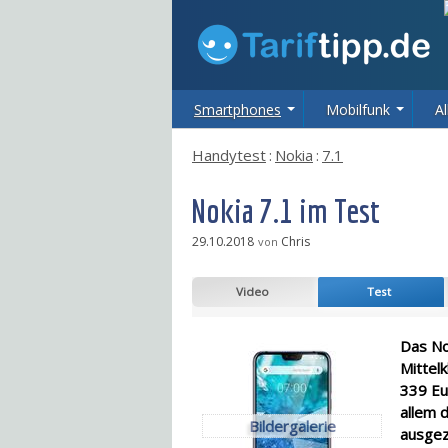
Smartphones
Mobilfunk
Al
Handytest
:
Nokia
:
7.1
Nokia 7.1 im Test
29.10.2018
Chris
von
Video
Test
Das Nok
Mittel
339 Eu
allem 
Bildergalerie
ausgez