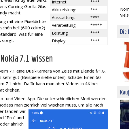
 was richtig edel wirkt.
Internet:
****
ens Corning Gorilla Glas
Norm
Akkuleistung:
***
andy macht.
Viels
Ausstattung:
****
ng mit eine Pixeldichte
Verarbeitung:
*****
 schön hell (600 cd/m2)
Die 
Leistung:
****
andard, was für eine
 sorgt.
Display:
****
Nokia 7.1 wissen
eim 7.1 eine Dual-Kamera von Zeiss mit Blende f/1.8.
s sehr gut (Beispiele siehe unten). Schade: Einen 60
m 7.1 nicht. Dafür kann man aber Videos in 4K bei
tät drehen.
Kau
o- und Video-App. Die unterschiedlichen Modi werden
sodass man ziemlich viel wischen
muss, um alle Modi
er fänden wir
nd "Pro" und
oder ähnlich.