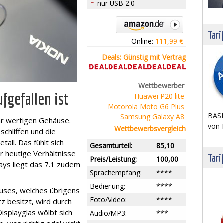
nur USB 2.0
Tari
Online:
111,99 €
Deals: Günstig mit Vertrag
Wettbewerber
fgefallen ist
Huawei P20 lite
Motorola Moto G6 Plus
BASE
Samsung Galaxy A8
hr wertigen Gehäuse.
von 
Wettbewerbsvergleich
schliffen und die
all. Das fühlt sich
Gesamturteil:
85,10
ür heutige Verhältnisse
Tari
Preis/Leistung:
100,00
lays liegt das 7.1 zudem
Sprachempfang:
****
Bedienung:
****
uses, welches übrigens
Foto/Video:
****
z besitzt, wird durch
isplayglas wölbt sich
Audio/MP3:
***