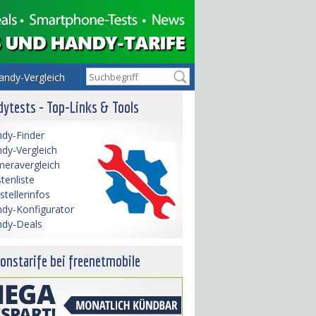
andy-Vergleich
ytests - Top-Links & Tools
dy-Finder
dy-Vergleich
eravergleich
tenliste
stellerinfos
dy-Konfigurator
dy-Deals
onstarife bei freenetmobile