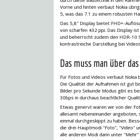
durch diese Bautechnik in den Rahmen,
Vorne und hinten verbaut Nokia übrig
5, was das 7.1 zu einem robusten H
Das 5,8" Display bietet FHD+-Auflösu
von scharfen 432 ppi. Das Display ist
und beherrscht zudem den HDR-10 St
kontrastreiche Darstellung bei Videos
Das muss man über das 
Für Fotos und Videos verbaut Nokia b
Die Qualität der Aufnahmen ist gut bi
Bilder pro Sekunde Modus gibt es bei
30bps in durchaus beachtlicher Quali
Etwas genervt waren wir von der Fot
allesamt nebeneinander angeboten, 
einmal durchgeskippt zu haben. Bess
die drei Hauptmodi "Foto", "Video" u
alle anderen Modi dann unter "Mehr" 