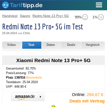
Handytest
:
Xiaomi
:
Redmi Note 13 Pro+ 5G
99%
1%
Redmi Note 13 Pro+ 5G im Test
25.04.2024
Chris
von
Video
Test
Daten
Deals
Vergleich
Xiaomi Redmi Note 13 Pro+ 5G
Gesamturteil: 92,70%
Preis/Leistung: 77%
Platz 138/916
Bestenliste
Testdatum: 25.04.2024
UVP: 449,90 €
Online:
284,67 €
Deals mit Vertrag