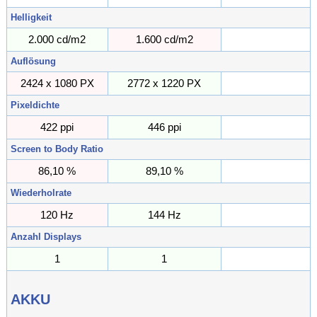
Helligkeit
2.000 cd/m2
1.600 cd/m2
cd/m2
Auflösung
2424 x 1080 PX
2772 x 1220 PX
PX
Pixeldichte
422 ppi
446 ppi
ppi
Screen to Body Ratio
86,10 %
89,10 %
%
Wiederholrate
120 Hz
144 Hz
Hz
Anzahl Displays
1
1
AKKU