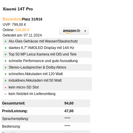
Xiaomi 14T Pro
Bestenliste
Platz 31/916
UVP: 799,00 €
Online:
504,90 €
Getestet am: 07.11.2024
Alu-Glas Gehäuse mit Wasser/Staubschutz
starkes 6,7" AMOLED Display mit 144 Hz
Top 50 MP Leica Kamera mit OIS und Tele
schnelle Performance und gute Aussattung
Stereo-Lautsprecher & Dolby Atmos
schnelles Akkuladen mit 120 Watt
induktives Akkuladen mit 50 Watt
kein micro-SD Slot
kein Netzteil im Lieferumfang
Gesamturteil:
94,60
Preis/Leistung:
47,00
Sprachempfang:
****
Bedienung:
****