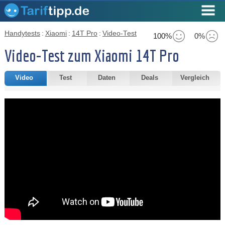
Handytests
:
Xiaomi
:
14T Pro
:
Video-Test
100%
0%
Video-Test zum Xiaomi 14T Pro
Video
Test
Daten
Deals
Vergleich