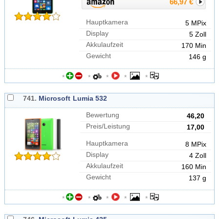
66,97 €
Hauptkamera
5 MPix
Display
5 Zoll
Akkulaufzeit
170 Min
Gewicht
146 g
*
*
*
*
*
741.
Microsoft
Lumia 532
Bewertung
46,20
Preis/Leistung
17,00
Hauptkamera
8 MPix
Display
4 Zoll
Akkulaufzeit
160 Min
Gewicht
137 g
*
*
*
*
*