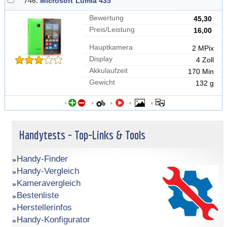
746.
Microsoft
Lumia 435
Bewertung
45,30
Preis/Leistung
16,00
Hauptkamera
2 MPix
Display
4 Zoll
Akkulaufzeit
170 Min
Gewicht
132 g
*
*
*
*
*
Handytests - Top-Links & Tools
Handy-Finder
Handy-Vergleich
Kameravergleich
Bestenliste
Herstellerinfos
Handy-Konfigurator