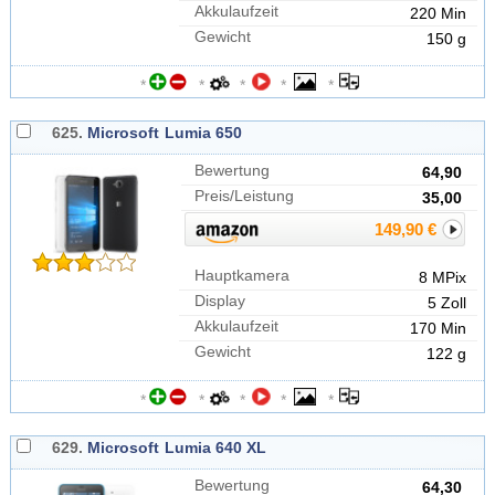
Akkulaufzeit
220 Min
Gewicht
150 g
*
*
*
*
*
625.
Microsoft
Lumia 650
Bewertung
64,90
Preis/Leistung
35,00
149,90 €
Hauptkamera
8 MPix
Display
5 Zoll
Akkulaufzeit
170 Min
Gewicht
122 g
*
*
*
*
*
629.
Microsoft
Lumia 640 XL
Bewertung
64,30