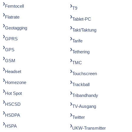
Femtocell
T9
Flatrate
Tablet-PC
Geotagging
Takt/Taktung
GPRS
Tarife
GPS
Tethering
GSM
TMC
Headset
Touchscreen
Homezone
Trackball
Hot Spot
Tribandhandy
HSCSD
TV-Ausgang
HSDPA
Twitter
HSPA
UKW-Transmitter