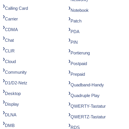
Calling Card
Notebook
Carrier
Patch
CDMA
PDA
Chat
PIN
CLIR
Portierung
Cloud
Postpaid
Community
Prepaid
D1/D2-Netz
Quadband-Handy
Desktop
Quadruple Play
Display
QWERTY-Tastatur
DLNA
QWERTZ-Tastatur
DMB
RDS