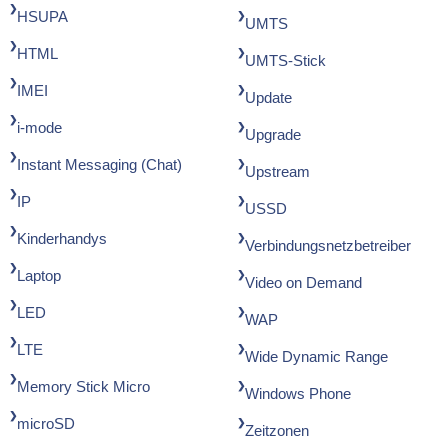
HSUPA
UMTS
HTML
UMTS-Stick
IMEI
Update
i-mode
Upgrade
Instant Messaging (Chat)
Upstream
IP
USSD
Kinderhandys
Verbindungsnetzbetreiber
Laptop
Video on Demand
LED
WAP
LTE
Wide Dynamic Range
Memory Stick Micro
Windows Phone
microSD
Zeitzonen