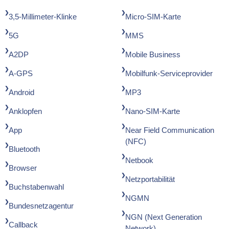
3,5-Millimeter-Klinke
Micro-SIM-Karte
5G
MMS
A2DP
Mobile Business
A-GPS
Mobilfunk-Serviceprovider
Android
MP3
Anklopfen
Nano-SIM-Karte
App
Near Field Communication
(NFC)
Bluetooth
Netbook
Browser
Netzportabilität
Buchstabenwahl
NGMN
Bundesnetzagentur
NGN (Next Generation
Callback
Network)