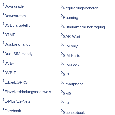
Downgrade
Regulierungsbehörde
Downstream
Roaming
DSL via Satellit
Rufnummernübertragung
DTMF
SAR-Wert
Dualbandhandy
SIM only
Dual-SIM-Handy
SIM-Karte
DVB-H
SIM-Lock
DVB-T
SIP
Edge/EGPRS
Smartphone
Einzelverbindungsnachweis
SMS
E-Plus/E2-Netz
SSL
Facebook
Subnotebook