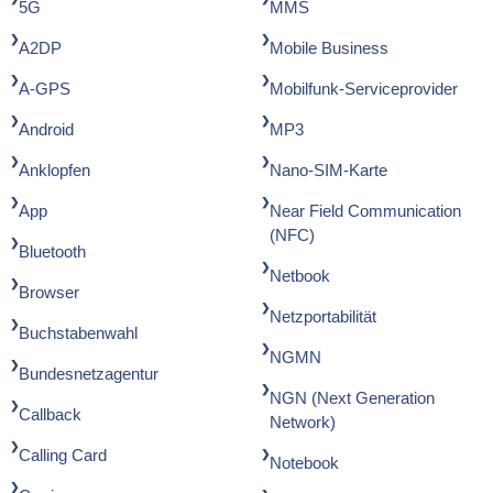
5G
MMS
A2DP
Mobile Business
A-GPS
Mobilfunk-Serviceprovider
Android
MP3
Anklopfen
Nano-SIM-Karte
App
Near Field Communication
(NFC)
Bluetooth
Netbook
Browser
Netzportabilität
Buchstabenwahl
NGMN
Bundesnetzagentur
NGN (Next Generation
Callback
Network)
Calling Card
Notebook