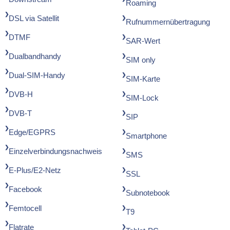
Roaming
DSL via Satellit
Rufnummernübertragung
DTMF
SAR-Wert
Dualbandhandy
SIM only
Dual-SIM-Handy
SIM-Karte
DVB-H
SIM-Lock
DVB-T
SIP
Edge/EGPRS
Smartphone
Einzelverbindungsnachweis
SMS
E-Plus/E2-Netz
SSL
Facebook
Subnotebook
Femtocell
T9
Flatrate