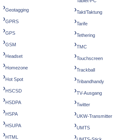
Tablet-PC
Geotagging
Takt/Taktung
GPRS
Tarife
GPS
Tethering
GSM
TMC
Headset
Touchscreen
Homezone
Trackball
Hot Spot
Tribandhandy
HSCSD
TV-Ausgang
HSDPA
Twitter
HSPA
UKW-Transmitter
HSUPA
UMTS
HTML
UMTS-Stick