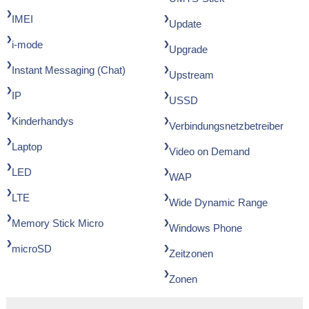
IMEI
Update
i-mode
Upgrade
Instant Messaging (Chat)
Upstream
IP
USSD
Kinderhandys
Verbindungsnetzbetreiber
Laptop
Video on Demand
LED
WAP
LTE
Wide Dynamic Range
Memory Stick Micro
Windows Phone
microSD
Zeitzonen
Zonen