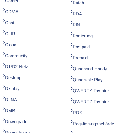
Carrier
Patch
CDMA
PDA
Chat
PIN
CLIR
Portierung
Cloud
Postpaid
Community
Prepaid
D1/D2-Netz
Quadband-Handy
Desktop
Quadruple Play
Display
QWERTY-Tastatur
DLNA
QWERTZ-Tastatur
DMB
RDS
Downgrade
Regulierungsbehörde
Downstream